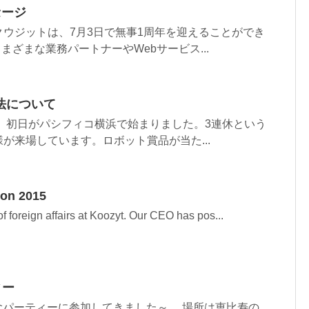
セージ
ウジットは、7月3日で無事1周年を迎えることができ
まざまな業務パートナーやWebサービス...
法について
2008」初日がパシフィコ横浜で始まりました。3連休という
が来場しています。ロボット賞品が当た...
ion 2015
of foreign affairs at Koozyt. Our CEO has pos...
ィー
週年記念パーティーに参加してきました～。 場所は恵比寿の