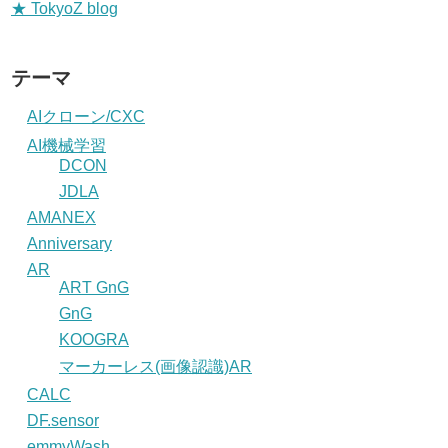
★ TokyoZ blog
テーマ
AIクローン/CXC
AI機械学習
DCON
JDLA
AMANEX
Anniversary
AR
ART GnG
GnG
KOOGRA
マーカーレス(画像認識)AR
CALC
DF.sensor
emmyWash