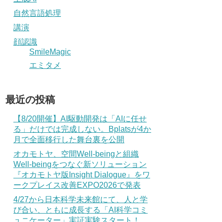
自然言語処理
講演
顔認識
SmileMagic
エミタメ
最近の投稿
【8/20開催】AI駆動開発は「AIに任せ
る」だけでは完成しない。Bplatsが4か
月で全面移行した舞台裏を公開
オカモトヤ、空間Well-beingと組織
Well-beingをつなぐ新ソリューション
『オカモトヤ版Insight Dialogue』をワ
ークプレイス改善EXPO2026で発表
4/27から日本科学未来館にて、人と学
び合い、ともに成長する「AI科学コミ
ュニケーター」実証実験スタート！