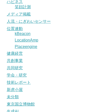
ハピネス
笑顔計測
メディア掲載
人流・にぎわいセンサー
位置連動
kBeacon
LocationAmp
Placeengine
健康経営
共創事業
共同研究
学会・研究
技術レポート
新虎小屋
未分類
東京国立博物館
生成AI