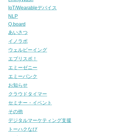
IoT/Wearableデバイス
NLP
Q.board
あいさつ
イノラボ
ウェルビーイング
エブリスポ！
エミーゼニー
エミーバンク
お知らせ
クラウドタイマー
セミナー・イベント
その他
デジタルマーケティング支援
トーハクなび