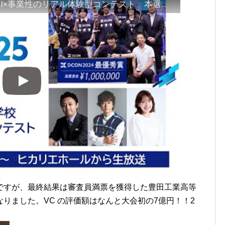
「 高専DCON2025」 ものづくり×AI×事業性のリアル体験型コンテスト 本選生中継！
ですが、最終結果は審査員満票を獲得した豊田工業高等
りました。VC の評価額はなんと大会初の7億円！！2
。