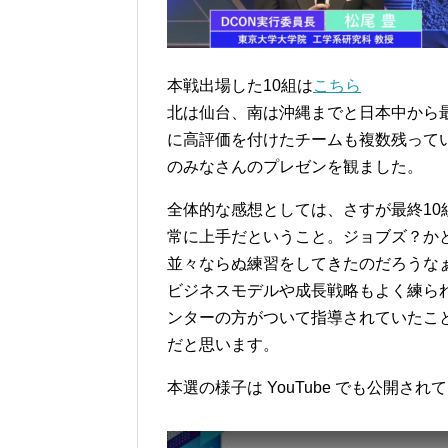
本戦出場した10組は
こちら
北は仙台、南は沖縄までと日本中から
に高評価を付けたチームも複数残って
のみなさんのプレゼンを観ました。
全体的な感想としては、さすが最終1
常に上手だということ。ジョブズ？か
並々ならぬ練習をしてきたのだろうな
ビジネスモデルや成長戦略もよく練ら
ンターの方がついて指導されていたこ
だと思います。
本選の様子は YouTube でも公開さ