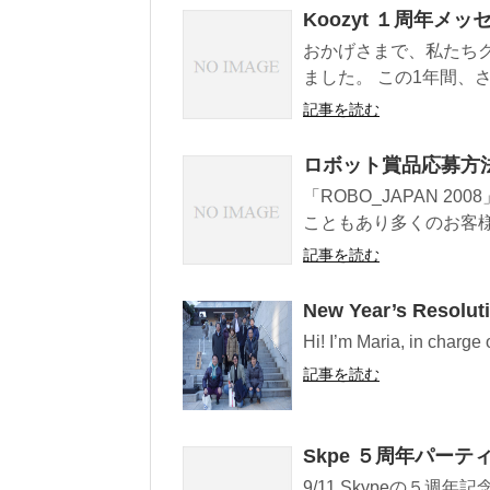
Koozyt １周年メッ
おかげさまで、私たちク
ました。 この1年間、さ
記事を読む
ロボット賞品応募方
「ROBO_JAPAN 
こともあり多くのお客様
記事を読む
New Year’s Resolut
Hi! I’m Maria, in charge 
記事を読む
Skpe ５周年パーテ
9/11 Skypeの５