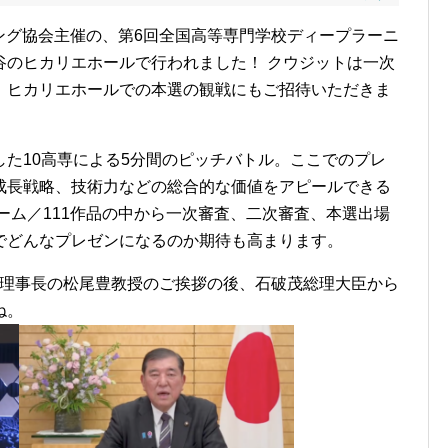
ニング協会主催の、第6回全国高等専門学校ディープラーニ
谷のヒカリエホールで行われました！ クウジットは一次
、ヒカリエホールでの本選の観戦にもご招待いただきま
た10高専による5分間のピッチバトル。ここでのプレ
成長戦略、技術力などの総合的な価値をアピールできる
チーム／111作品の中から一次審査、二次審査、本選出場
でどんなプレゼンになるのか期待も高まります。
）理事長の松尾豊教授のご挨拶の後、石破茂総理大臣から
ね。