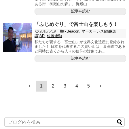
ある街「御殿山の森」。御殿山...
記事を読む
「ふじめぐり」で富士山を楽しもう！
2016/5/19
kBeacon
,
マーカーレス(画像認
識)AR
,
位置連動
私たちが愛する「富士山」が世界文化遺産に登録され
ました！ 日本を代表するこの貴い山は、最高峰である
と同時に古くから人々の信仰の対象であ...
記事を読む
1
2
3
4
5