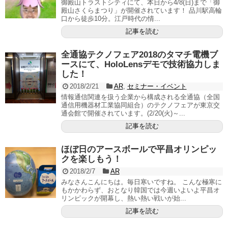
御殿山トラストシティにて、本日から4/8(日)まで「御
殿山さくらまつり」が開催されています！ 品川駅高輪
口から徒歩10分。江戸時代の情...
記事を読む
全通協テクノフェア2018のタマチ電機ブ
ースにて、HoloLensデモで技術協力しま
した！
2018/2/21
AR
,
セミナー・イベント
情報通信関連を扱う企業から構成される全通協（全国
通信用機器材工業協同組合）のテクノフェアが東京交
通会館で開催されています。(2/20(火)～...
記事を読む
ほぼ日のアースボールで平昌オリンピッ
クを楽しもう！
2018/2/7
AR
みなさんこんにちは。毎日寒いですね。 こんな極寒に
もかかわらず、おとなり韓国では今週いよいよ平昌オ
リンピックが開幕し、熱い熱い戦いが始...
記事を読む