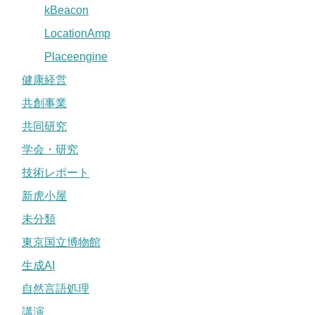
kBeacon
LocationAmp
Placeengine
健康経営
共創事業
共同研究
学会・研究
技術レポート
新虎小屋
未分類
東京国立博物館
生成AI
自然言語処理
講演