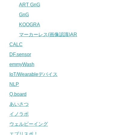
ART GnG
GnG
KOOGRA
マーカーレス(画像認識)AR
CALC
DF.sensor
emmyWash
IoT/Wearableデバイス
NLP
Q.board
あいさつ
イノラボ
ウェルビーイング
エブリスポ！