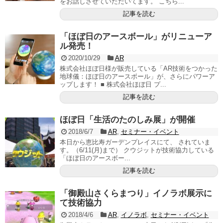
をお話しさせていただいてます。 こちら...
記事を読む
「ほぼ日のアースボール」がリニューア
ル発売！
2020/10/29
AR
株式会社ほぼ日様が販売している「AR技術をつかった
地球儀：ほぼ日のアースボール」が、さらにパワーア
ップします！ ■ 株式会社ほぼ日 プ...
記事を読む
ほぼ日「生活のたのしみ展」が開催
2018/6/7
AR
,
セミナー・イベント
本日から恵比寿ガーデンプレイスにて、 されていま
す。（6/11(月)まで） クウジットが技術協力している
「ほぼ日のアースボー...
記事を読む
「御殿山さくらまつり」イノラボ展示に
て技術協力
2018/4/6
AR
,
イノラボ
,
セミナー・イベント