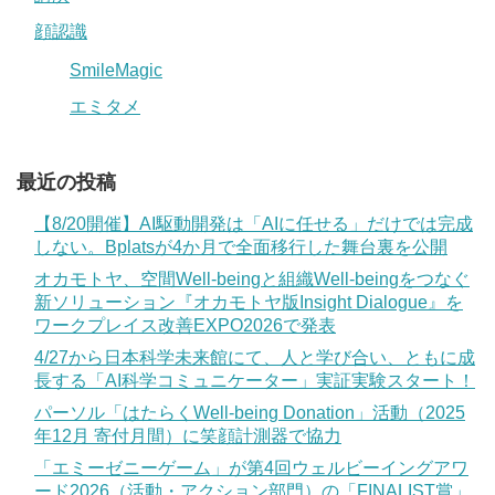
顔認識
SmileMagic
エミタメ
最近の投稿
【8/20開催】AI駆動開発は「AIに任せる」だけでは完成
しない。Bplatsが4か月で全面移行した舞台裏を公開
オカモトヤ、空間Well-beingと組織Well-beingをつなぐ
新ソリューション『オカモトヤ版Insight Dialogue』を
ワークプレイス改善EXPO2026で発表
4/27から日本科学未来館にて、人と学び合い、ともに成
長する「AI科学コミュニケーター」実証実験スタート！
パーソル「はたらくWell-being Donation」活動（2025
年12月 寄付月間）に笑顔計測器で協力
「エミーゼニーゲーム」が第4回ウェルビーイングアワ
ード2026（活動・アクション部門）の「FINALIST賞」