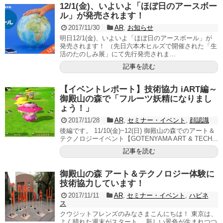
12/1(金)、いよいよ「ほぼ日のアースボー
ル」が発売されます！
2017/11/30
AR
,
お知らせ
明日12/1(金)、いよいよ「ほぼ日のアースボール」が
発売されます！ （先日六本木ヒルズで開催された「生
活のたのしみ展」にて先行発売されま...
記事を読む
【イベントレポート】技術協力 iART編～
御殿山の森で「フルーツ妖精になりまし
ょう！」
2017/11/28
AR
,
セミナー・イベント
,
顔認識
後編です。 11/10(金)~12(日) 御殿山の森でのアート＆
テクノロジーイベント【GOTENYAMA ART & TECH...
記事を読む
御殿山の森 アート＆テクノロジー体験に
技術協力しています！
2017/11/11
AR
,
セミナー・イベント
,
ハピネ
ス
クウジットフレンズのみなさまこんにちは！ 東京は、
よく晴れた週末がスタート。 新しい景色が生まれつつ