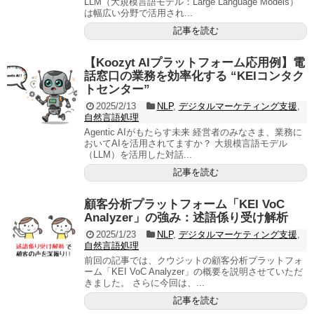
LLM（大規模言語モデル：Large Language Models）
は幅広い分野で活用され...
記事を読む
【Koozyt AIプラットフォーム応用例】電
話窓口の業務を効率化する “KEIコンタク
トセンター”
2025/2/13
NLP
,
デジタルマーケティング支援
,
自然言語処理
Agentic AIがもたらす未来 経営者のみなさま、業務に
おいてAIを活用されてますか？ 大規模言語モデル
（LLM）を活用した対話...
記事を読む
顧客分析プラットフォーム「KEI VoC
Analyzer」の強み：述語係り受け解析
2025/1/23
NLP
,
デジタルマーケティング支援
,
自然言語処理
前回の記事では、クウジットの顧客分析プラットフォ
ーム「KEI VoC Analyzer」の概要を説明させていただ
きました。 さらに今回は、...
記事を読む