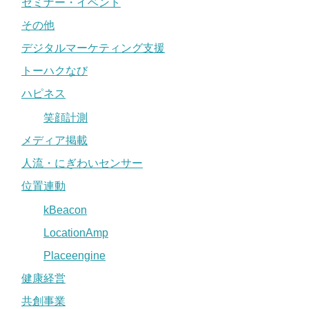
セミナー・イベント
その他
デジタルマーケティング支援
トーハクなび
ハピネス
笑顔計測
メディア掲載
人流・にぎわいセンサー
位置連動
kBeacon
LocationAmp
Placeengine
健康経営
共創事業