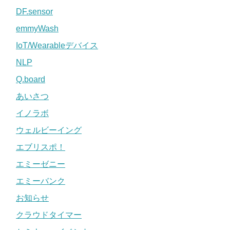
DF.sensor
emmyWash
IoT/Wearableデバイス
NLP
Q.board
あいさつ
イノラボ
ウェルビーイング
エブリスポ！
エミーゼニー
エミーバンク
お知らせ
クラウドタイマー