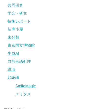
共同研究
学会・研究
技術レポート
新虎小屋
未分類
東京国立博物館
生成AI
自然言語処理
講演
顔認識
SmileMagic
エミタメ