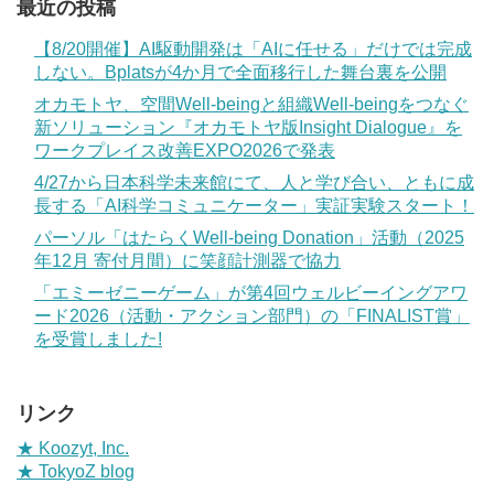
最近の投稿
【8/20開催】AI駆動開発は「AIに任せる」だけでは完成
しない。Bplatsが4か月で全面移行した舞台裏を公開
オカモトヤ、空間Well-beingと組織Well-beingをつなぐ
新ソリューション『オカモトヤ版Insight Dialogue』を
ワークプレイス改善EXPO2026で発表
4/27から日本科学未来館にて、人と学び合い、ともに成
長する「AI科学コミュニケーター」実証実験スタート！
パーソル「はたらくWell-being Donation」活動（2025
年12月 寄付月間）に笑顔計測器で協力
「エミーゼニーゲーム」が第4回ウェルビーイングアワ
ード2026（活動・アクション部門）の「FINALIST賞」
を受賞しました!
リンク
★ Koozyt, Inc.
★ TokyoZ blog