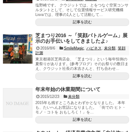
塩野崎です。 クウジットでは、とをつなぐ空実コンサ
ルタントとして、そして位置情報サービス研究機構
Lisraでは、理事の1人として活動して...
記事を読む
芝まつり2016 ～「笑顔バトルゲーム」展
示のお手伝いをしてきましたよ♪
2016/8/6
SmileMagic
,
ハピネス
,
未分類
,
笑顔
計測
東京都港区芝商店会、「芝まつり」という毎年恒例の
夏祭りがあります。(参考ブログ）そのお祭りの数日ま
え、クウジット社長の末吉さんと、打ち合わせ...
記事を読む
年末年始の休業期間について
2015/12/23
未分類
2015年も残すところあとわずかとなりました。 本年
も、たいへんお世話になりました。 「街での ヒト・
モノ・コトを おもしろく！」を...
記事を読む