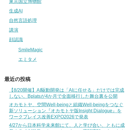
東京国立博物館
生成AI
自然言語処理
講演
顔認識
SmileMagic
エミタメ
最近の投稿
【8/20開催】AI駆動開発は「AIに任せる」だけでは完成
しない。Bplatsが4か月で全面移行した舞台裏を公開
オカモトヤ、空間Well-beingと組織Well-beingをつなぐ
新ソリューション『オカモトヤ版Insight Dialogue』を
ワークプレイス改善EXPO2026で発表
4/27から日本科学未来館にて、人と学び合い、ともに成