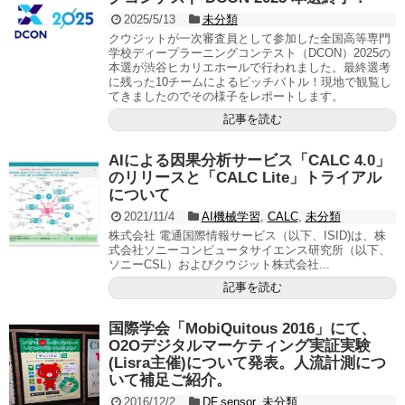
2025/5/13
未分類
クウジットが一次審査員として参加した全国高等専門
学校ディープラーニングコンテスト（DCON）2025の
本選が渋谷ヒカリエホールで行われました。最終選考
に残った10チームによるピッチバトル！現地で観覧し
てきましたのでその様子をレポートします。
記事を読む
AIによる因果分析サービス「CALC 4.0」
のリリースと「CALC Lite」トライアル
について
2021/11/4
AI機械学習
,
CALC
,
未分類
株式会社 電通国際情報サービス（以下、ISID)は、株
式会社ソニーコンピュータサイエンス研究所（以下、
ソニーCSL）およびクウジット株式会社...
記事を読む
国際学会「MobiQuitous 2016」にて、
O2Oデジタルマーケティング実証実験
(Lisra主催)について発表。人流計測につ
いて補足ご紹介。
2016/12/2
DF.sensor
,
未分類