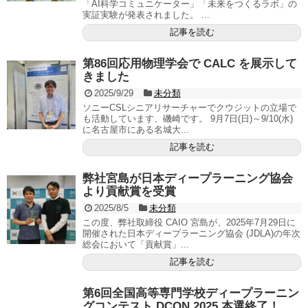
「AI科学コミュニケーター」「未来をつくるラボ」の
実証実験が発表されました。 ...
記事を読む
第86回応用物理学会で CALC を展示して
きました
2025/9/29
未分類
ソニーCSLシニアリサーチャーでクウジットの立場で
も活動しています、磯崎です。 9月7日(日)～9/10(水)
に名古屋市にある名城大...
記事を読む
弊社宮島が日本ディープラーニング協会
より貢献賞を受賞
2025/8/5
未分類
この度、弊社取締役 CAIO 宮島が、2025年7月29日に
開催された日本ディープラーニング協会 (JDLA)の年次
総会において「貢献賞」...
記事を読む
第6回全国高等専門学校ディープラーニン
グコンテスト DCON 2025 本選終了！