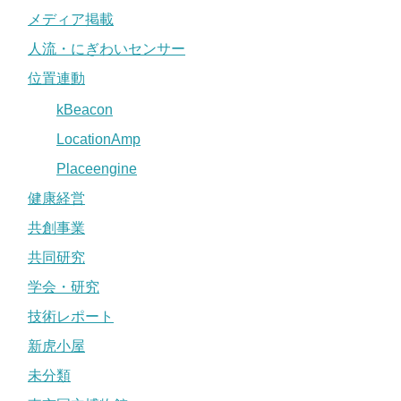
メディア掲載
人流・にぎわいセンサー
位置連動
kBeacon
LocationAmp
Placeengine
健康経営
共創事業
共同研究
学会・研究
技術レポート
新虎小屋
未分類