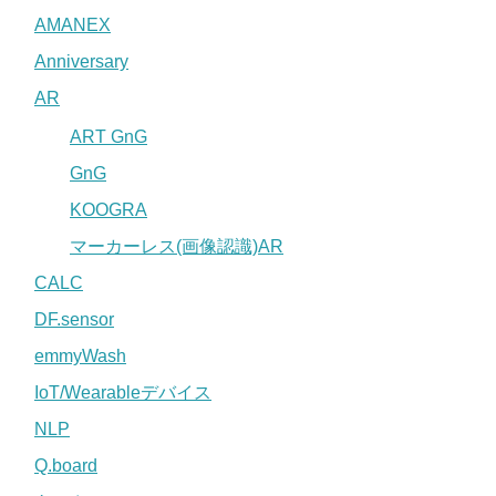
AMANEX
Anniversary
AR
ART GnG
GnG
KOOGRA
マーカーレス(画像認識)AR
CALC
DF.sensor
emmyWash
IoT/Wearableデバイス
NLP
Q.board