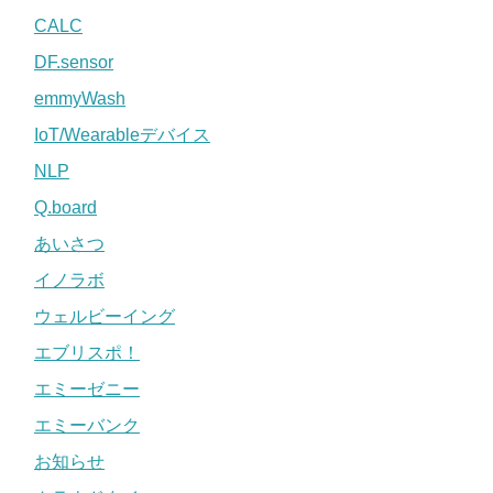
CALC
DF.sensor
emmyWash
IoT/Wearableデバイス
NLP
Q.board
あいさつ
イノラボ
ウェルビーイング
エブリスポ！
エミーゼニー
エミーバンク
お知らせ