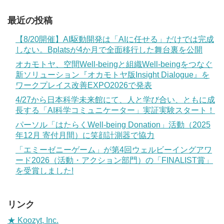
最近の投稿
【8/20開催】AI駆動開発は「AIに任せる」だけでは完成
しない。Bplatsが4か月で全面移行した舞台裏を公開
オカモトヤ、空間Well-beingと組織Well-beingをつなぐ
新ソリューション『オカモトヤ版Insight Dialogue』を
ワークプレイス改善EXPO2026で発表
4/27から日本科学未来館にて、人と学び合い、ともに成
長する「AI科学コミュニケーター」実証実験スタート！
パーソル「はたらくWell-being Donation」活動（2025
年12月 寄付月間）に笑顔計測器で協力
「エミーゼニーゲーム」が第4回ウェルビーイングアワ
ード2026（活動・アクション部門）の「FINALIST賞」
を受賞しました!
リンク
★ Koozyt, Inc.