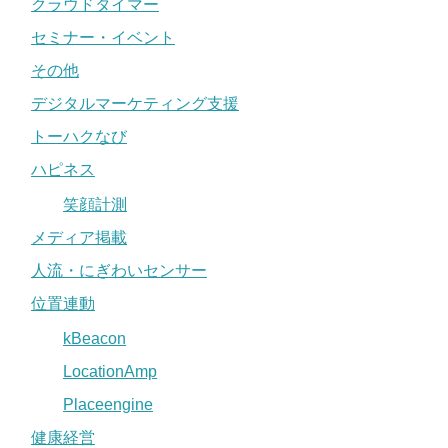
クラウドタイマー
セミナー・イベント
その他
デジタルマーケティング支援
トーハクなび
ハピネス
笑顔計測
メディア掲載
人流・にぎわいセンサー
位置連動
kBeacon
LocationAmp
Placeengine
健康経営