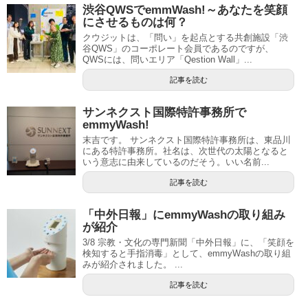
渋谷QWSでemmWash!～あなたを笑顔
にさせるものは何？
クウジットは、「問い」を起点とする共創施設「渋
谷QWS」のコーポレート会員であるのですが、
QWSには、問いエリア「Qestion Wall」...
記事を読む
サンネクスト国際特許事務所で
emmyWash!
末吉です。 サンネクスト国際特許事務所は、東品川
にある特許事務所。社名は、次世代の太陽となると
いう意志に由来しているのだそう。いい名前...
記事を読む
「中外日報」にemmyWashの取り組み
が紹介
3/8 宗教・文化の専門新聞「中外日報」に、「笑顔を
検知すると手指消毒」として、emmyWashの取り組
みが紹介されました。 ...
記事を読む