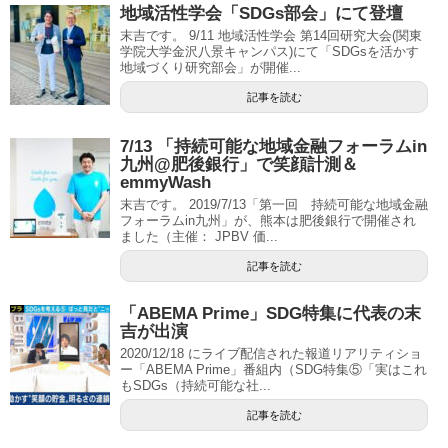
地域活性学会「SDGs部会」にて登壇
末吉です。 9/11 地域活性学会 第14回研究大会(関東
学院大学金沢八景キャンパス)にて「SDGsを活かす
地域づくり研究部会」が開催...
記事を読む
7/13 「持続可能な地域金融フォーラムin
九州@肥後銀行」で笑顔計測＆
emmyWash
末吉です。 2019/7/13「第一回 持続可能な地域金融
フォーラムin九州」が、熊本は肥後銀行で開催され
ました（主催： JPBV 価...
記事を読む
「ABEMA Prime」SDG特集に代表の末
吉が出演
2020/12/18 にライブ配信された報道リアリティショ
ー「ABEMA Prime」番組内（SDG特集⑤「実はこれ
もSDGs（持続可能な社...
記事を読む