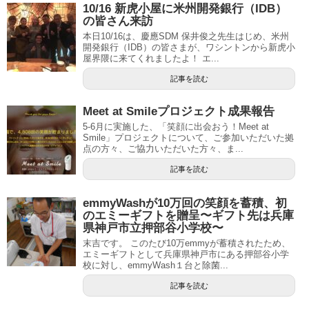
10/16 新虎小屋に米州開発銀行（IDB）
の皆さん来訪
本日10/16は、慶應SDM 保井俊之先生はじめ、米州
開発銀行（IDB）の皆さまが、ワシントンから新虎小
屋界隈に来てくれましたよ！ エ...
記事を読む
Meet at Smileプロジェクト成果報告
5-6月に実施した、「笑顔に出会おう！Meet at
Smile」プロジェクトについて、ご参加いただいた拠
点の方々、ご協力いただいた方々、ま...
記事を読む
emmyWashが10万回の笑顔を蓄積、初
のエミーギフトを贈呈〜ギフト先は兵庫
県神戸市立押部谷小学校〜
末吉です。 このたび10万emmyが蓄積されたため、
エミーギフトとして兵庫県神戸市にある押部谷小学
校に対し、emmyWash１台と除菌...
記事を読む