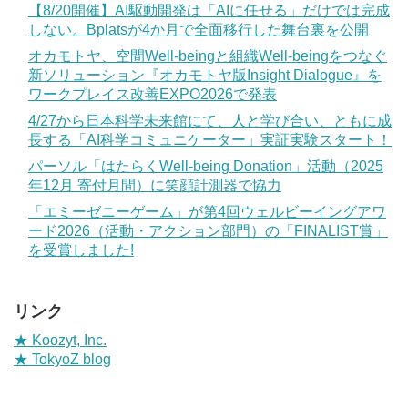
【8/20開催】AI駆動開発は「AIに任せる」だけでは完成
しない。Bplatsが4か月で全面移行した舞台裏を公開
オカモトヤ、空間Well-beingと組織Well-beingをつなぐ
新ソリューション『オカモトヤ版Insight Dialogue』を
ワークプレイス改善EXPO2026で発表
4/27から日本科学未来館にて、人と学び合い、ともに成
長する「AI科学コミュニケーター」実証実験スタート！
パーソル「はたらくWell-being Donation」活動（2025
年12月 寄付月間）に笑顔計測器で協力
「エミーゼニーゲーム」が第4回ウェルビーイングアワ
ード2026（活動・アクション部門）の「FINALIST賞」
を受賞しました!
リンク
★ Koozyt, Inc.
★ TokyoZ blog