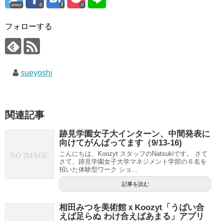
error
0
0
フォローする
sueyoshi
関連記事
跡見学園女子大インターン、中間発表に
向けてがんばってます（9/13-16)
こんにちは、Koozyt スタッフのNatsukiです。 さて
さて、跡見学園女子大学マネジメント学部の６名を
招いた体験型ワーク ショ...
記事を読む
相田みつを美術館ｘKoozyt「うばい合
えば足らぬ わけ合えばあまる」アプリ