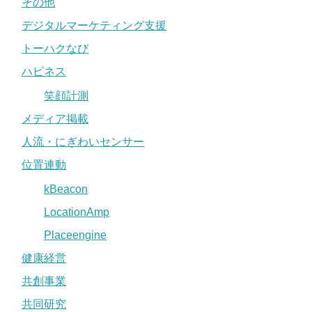
その他
デジタルマーケティング支援
トーハクなび
ハピネス
笑顔計測
メディア掲載
人流・にぎわいセンサー
位置連動
kBeacon
LocationAmp
Placeengine
健康経営
共創事業
共同研究