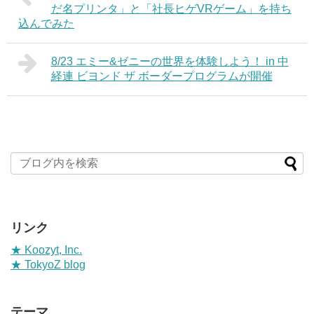
だ名プリンタ」と「社長ヒゲVRゲーム」を持ち
込んでみた
8/23 エミー&ゼニーの世界を体験しよう！ in 中
経連 ビヨンド ザ ボーダープログラムが開催
リンク
★ Koozyt, Inc.
★ TokyoZ blog
テーマ