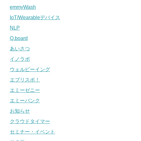
emmyWash
IoT/Wearableデバイス
NLP
Q.board
あいさつ
イノラボ
ウェルビーイング
エブリスポ！
エミーゼニー
エミーバンク
お知らせ
クラウドタイマー
セミナー・イベント