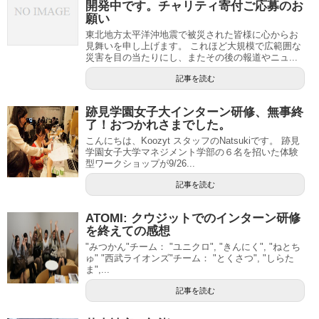
開発中です。チャリティ寄付ご応募のお
願い
東北地方太平洋沖地震で被災された皆様に心からお
見舞いを申し上げます。 これほど大規模で広範囲な
災害を目の当たりにし、またその後の報道やニュ...
記事を読む
跡見学園女子大インターン研修、無事終
了！おつかれさまでした。
こんにちは、Koozyt スタッフのNatsukiです。 跡見
学園女子大学マネジメント学部の６名を招いた体験
型ワークショップが9/26...
記事を読む
ATOMI: クウジットでのインターン研修
を終えての感想
"みつかん"チーム： "ユニクロ", "きんにく", "ねとち
ゅ" "西武ライオンズ"チーム： "とくさつ", "しらた
ま",...
記事を読む