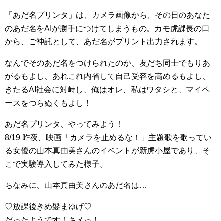
「あだ名プリンタ」は、カメラ画像から、その日のあなた
のあだ名をAIが勝手につけてしまうもの。カモ虎課長の口
から、ご神託として、あだ名がプリント出力されます。
なんでそのあだ名をつけられたのか、友だち同士でもりあ
がるもよし、あれこれ内省して自己受容を高めるもよし、
きたるAI社会に対峙し、俺はオレ、私はワタシと、マイペ
ースをつらぬくもよし！
あだ名プリンタ、やってみよう！
8/19 昨夜、映画「カメラを止めるな！」主題歌を歌ってい
る女優の山本真由美さんのイベントが新虎小屋であり、そ
こで実験導入してみた様子。
ちなみに、山本真由美さんのあだ名は…
♡放課後きめ髮まゆげ♡
だったようです！キメっ！