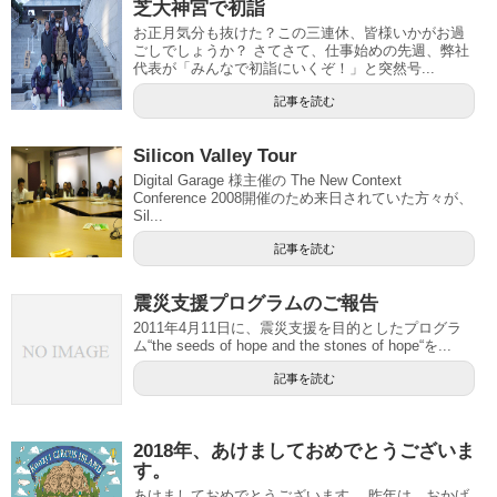
芝大神宮で初詣
お正月気分も抜けた？この三連休、皆様いかがお過
ごしでしょうか？ さてさて、仕事始めの先週、弊社
代表が「みんなで初詣にいくぞ！」と突然号...
記事を読む
Silicon Valley Tour
Digital Garage 様主催の The New Context
Conference 2008開催のため来日されていた方々が、
Sil...
記事を読む
震災支援プログラムのご報告
2011年4月11日に、震災支援を目的としたプログラ
ム“the seeds of hope and the stones of hope“を...
記事を読む
2018年、あけましておめでとうございま
す。
あけましておめでとうございます。 昨年は、おかげ