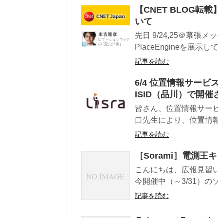
【CNET BLOG転載
いて
先日 9/24,25＠幕
PlaceEngineを展
記事を読む
6/4 位置情報サービ
ISID（品川）で開催
皆さん、位置情報サービス
口先生により、位置情報
記事を読む
［Sorami］電測
こんにちは、広報見習い
今開催中（～3/31）の
記事を読む