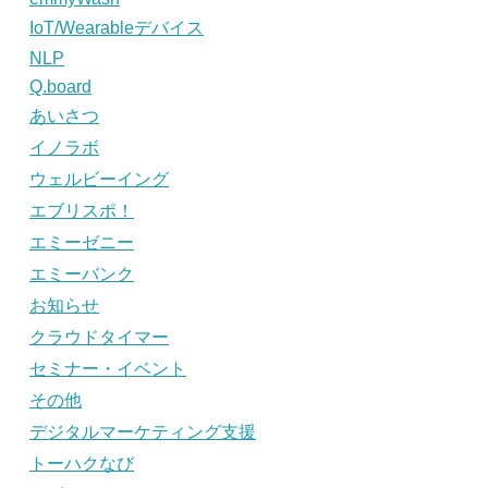
IoT/Wearableデバイス
NLP
Q.board
あいさつ
イノラボ
ウェルビーイング
エブリスポ！
エミーゼニー
エミーバンク
お知らせ
クラウドタイマー
セミナー・イベント
その他
デジタルマーケティング支援
トーハクなび