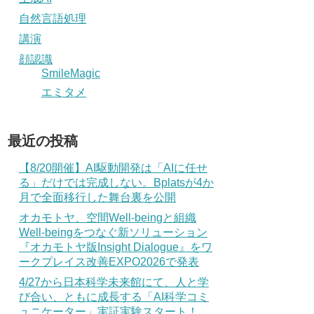
自然言語処理
講演
顔認識
SmileMagic
エミタメ
最近の投稿
【8/20開催】AI駆動開発は「AIに任せ
る」だけでは完成しない。Bplatsが4か
月で全面移行した舞台裏を公開
オカモトヤ、空間Well-beingと組織
Well-beingをつなぐ新ソリューション
『オカモトヤ版Insight Dialogue』をワ
ークプレイス改善EXPO2026で発表
4/27から日本科学未来館にて、人と学
び合い、ともに成長する「AI科学コミ
ュニケーター」実証実験スタート！