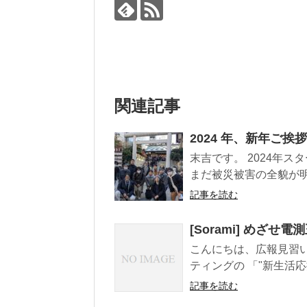
関連記事
2024 年、新年ご挨拶
末吉です。 2024年
まだ被災被害の全貌が明
記事を読む
[Sorami] めざせ電
こんにちは、広報見習いのS
ティングの 「"新生活応援" x-
記事を読む