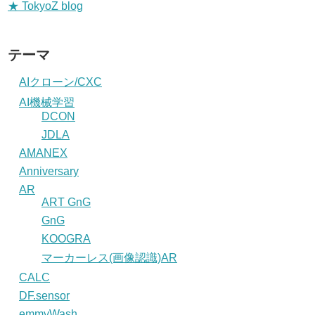
★ TokyoZ blog
テーマ
AIクローン/CXC
AI機械学習
DCON
JDLA
AMANEX
Anniversary
AR
ART GnG
GnG
KOOGRA
マーカーレス(画像認識)AR
CALC
DF.sensor
emmyWash