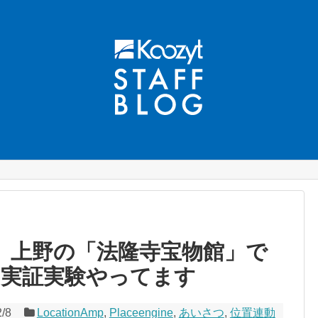
転載】上野の「法隆寺宝物館」で
イド実証実験やってます
2/8
LocationAmp
,
Placeengine
,
あいさつ
,
位置連動