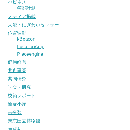
ハピネス
笑顔計測
メディア掲載
人流・にぎわいセンサー
位置連動
kBeacon
LocationAmp
Placeengine
健康経営
共創事業
共同研究
学会・研究
技術レポート
新虎小屋
未分類
東京国立博物館
生成AI