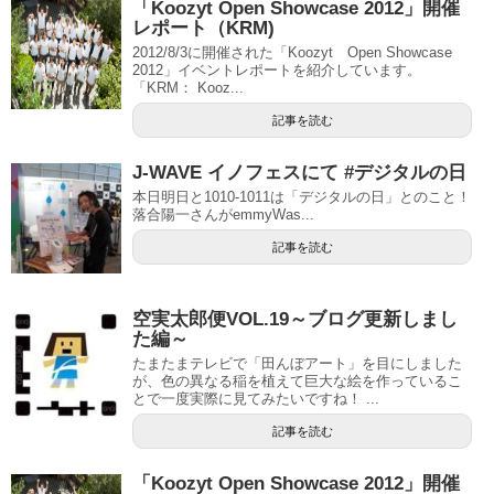
「Koozyt Open Showcase 2012」開催
レポート（KRM)
2012/8/3に開催された「Koozyt Open Showcase
2012」イベントレポートを紹介しています。
「KRM： Kooz...
記事を読む
J-WAVE イノフェスにて #デジタルの日
本日明日と1010-1011は「デジタルの日」とのこと！
落合陽一さんがemmyWas...
記事を読む
空実太郎便VOL.19～ブログ更新しまし
た編～
たまたまテレビで「田んぼアート」を目にしました
が、色の異なる稲を植えて巨大な絵を作っているこ
とで一度実際に見てみたいですね！ ...
記事を読む
「Koozyt Open Showcase 2012」開催