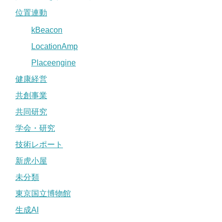
位置連動
kBeacon
LocationAmp
Placeengine
健康経営
共創事業
共同研究
学会・研究
技術レポート
新虎小屋
未分類
東京国立博物館
生成AI