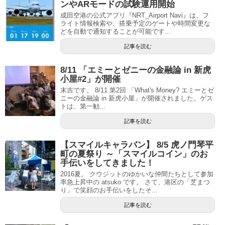
ンやARモードの試験運用開始
成田空港の公式アプリ『NRT_Airport Navi』は、フ
ライト情報検索や、搭乗予定のゲートや時間変更な
どを自動で通知することが可能です...
記事を読む
8/11 「エミーとゼニーの金融論 in 新虎
小屋#2」が開催
末吉です。 8/11 第2回 「What's Money? エミーとゼ
ニーの金融論 in 新虎小屋」が開催されました。ゲス
トは、第一勧...
記事を読む
【スマイルキャラバン】 8/5 虎ノ門琴平
町の夏祭り ～「スマイルコイン」のお
手伝いをしてきました！
2016夏。 クウジットのゆかいな仲間たちとして参加
率急上昇中の atsuko です。 さて、港区の「芝まつ
り」で笑顔のお手伝いをしたそ...
記事を読む