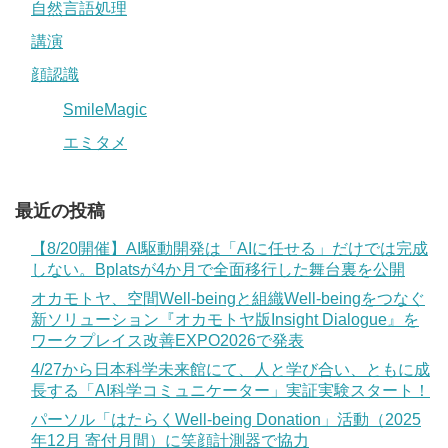
自然言語処理
講演
顔認識
SmileMagic
エミタメ
最近の投稿
【8/20開催】AI駆動開発は「AIに任せる」だけでは完成
しない。Bplatsが4か月で全面移行した舞台裏を公開
オカモトヤ、空間Well-beingと組織Well-beingをつなぐ
新ソリューション『オカモトヤ版Insight Dialogue』を
ワークプレイス改善EXPO2026で発表
4/27から日本科学未来館にて、人と学び合い、ともに成
長する「AI科学コミュニケーター」実証実験スタート！
パーソル「はたらくWell-being Donation」活動（2025
年12月 寄付月間）に笑顔計測器で協力