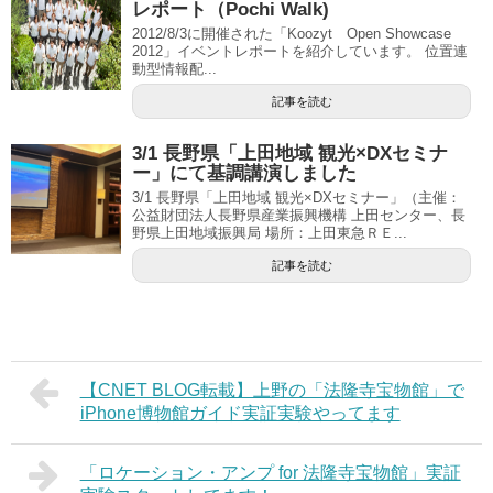
レポート（Pochi Walk)
2012/8/3に開催された「Koozyt Open Showcase
2012」イベントレポートを紹介しています。 位置連
動型情報配...
記事を読む
3/1 長野県「上田地域 観光×DXセミナ
ー」にて基調講演しました
3/1 長野県「上田地域 観光×DXセミナー」（主催：
公益財団法人長野県産業振興機構 上田センター、長
野県上田地域振興局 場所：上田東急ＲＥ...
記事を読む
【CNET BLOG転載】上野の「法隆寺宝物館」で
iPhone博物館ガイド実証実験やってます
「ロケーション・アンプ for 法隆寺宝物館」実証