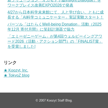
新ソリューション『オカモトヤ版Insight Dialogue』を
ワークプレイス改善EXPO2026で発表
4/27から日本科学未来館にて、人と学び合い、ともに成
長する「AI科学コミュニケーター」実証実験スタート！
パーソル「はたらくWell-being Donation」活動（2025
年12月 寄付月間）に笑顔計測器で協力
「エミーゼニーゲーム」が第4回ウェルビーイングアワ
ード2026（活動・アクション部門）の「FINALIST賞」
を受賞しました!
リンク
★ Koozyt, Inc.
★ TokyoZ blog
© 2007
Koozyt Staff Blog
.