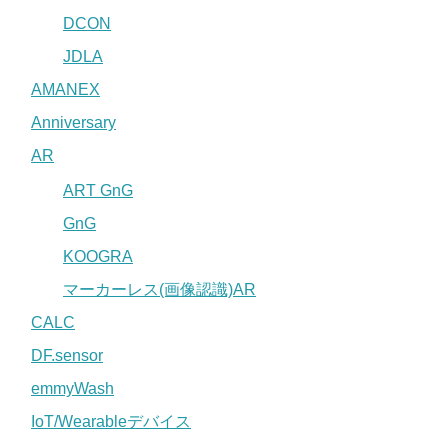
DCON
JDLA
AMANEX
Anniversary
AR
ART GnG
GnG
KOOGRA
マーカーレス(画像認識)AR
CALC
DF.sensor
emmyWash
IoT/Wearableデバイス