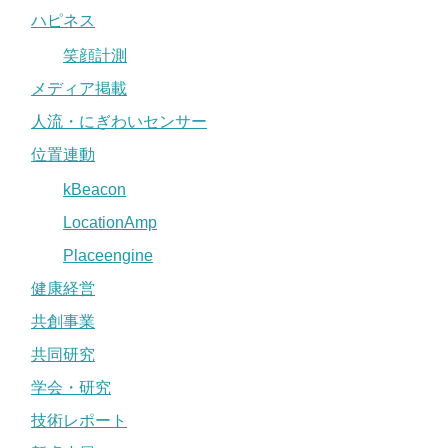
ハピネス
笑顔計測
メディア掲載
人流・にぎわいセンサー
位置連動
kBeacon
LocationAmp
Placeengine
健康経営
共創事業
共同研究
学会・研究
技術レポート