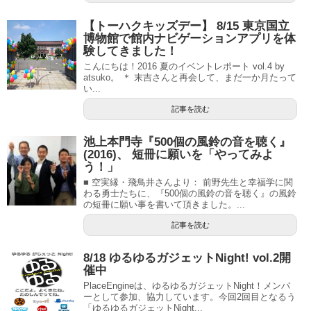
【トーハクキッズデー】 8/15 東京国立
博物館で館内ナビゲーションアプリを体
験してきました！
こんにちは！2016 夏のイベントレポート vol.4 by
atsuko。 ＊ 末吉さんと再会して、まだ一か月たって
い...
記事を読む
池上本門寺『500個の風鈴の音を聴く』
(2016)、 短冊に願いを「やってみよ
う！」
■ 空実縁・飛鳥井さんより： 前野先生と幸福学に関
わる勇士たちに、『500個の風鈴の音を聴く』の風鈴
の短冊に願い事を書いて頂きました。...
記事を読む
8/18 ゆるゆるガジェットNight! vol.2開
催中
PlaceEngineは、ゆるゆるガジェットNight！メンバ
ーとして参加、協力しています。今回2回目となるう
「ゆるゆるガジェットNight...