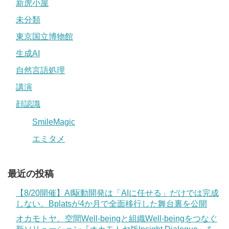
新虎小屋
未分類
東京国立博物館
生成AI
自然言語処理
講演
顔認識
SmileMagic
エミタメ
最近の投稿
【8/20開催】AI駆動開発は「AIに任せる」だけでは完成
しない。Bplatsが4か月で全面移行した舞台裏を公開
オカモトヤ、空間Well-beingと組織Well-beingをつなぐ