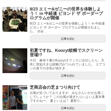
8/23 エミー&ゼニーの世界を体験しよ
う！ in 中経連 ビヨンド ザ ボーダープ
ログラムが開催
8/23 エミー&ゼニーの世界を体験しよう！ in 中経連
ビヨンド ザ ボーダー プログラムが開催されまし
た。 渋谷...
記事を読む
初夏ですね、Koozyt蚊帳でスクリーン
登場!?
今日、麻布十番のKoozytオフィスに出社したら、天
井に突如大きな蚊帳(?)がつられていました。 エアコ
ンの真下の冷気が強すぎ...
記事を読む
芝商店会の芝まつり向けて
台風が近づいておりますが、みなさんいかがお過ご
しでしょうか？ この台風が過ぎたらいよいよ夏本番
ですかねー。 夏といえば！ 夏祭り...
記事を読む