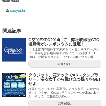
sueyoshi
関連記事
G空間EXPO2014にて、弊社取締役CTO
塩野崎がシンポジウムに登壇！
「地理空間情報科学で未来をつくる」をスローガン
に、今年もお台場科学未来館にて「G空間EXPO
2014」が開催されます。そのシンポジウムで弊...
記事を読む
クウジット、花テックでARスタンプラ
リー。浴衣女子から飛び立つ蝶々をGET
せよ!
梅雨もあけ、すでに真夏日のような毎日、いかがお
過ごしですか。 Koozyt 学生インターンのNatsukiと
Ai、そして、広報担当のKoo...
記事を読む