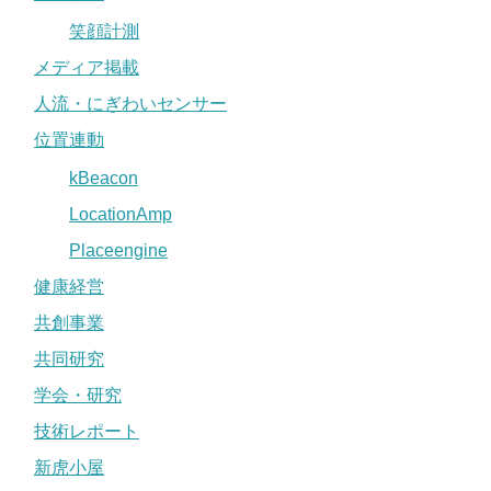
笑顔計測
メディア掲載
人流・にぎわいセンサー
位置連動
kBeacon
LocationAmp
Placeengine
健康経営
共創事業
共同研究
学会・研究
技術レポート
新虎小屋