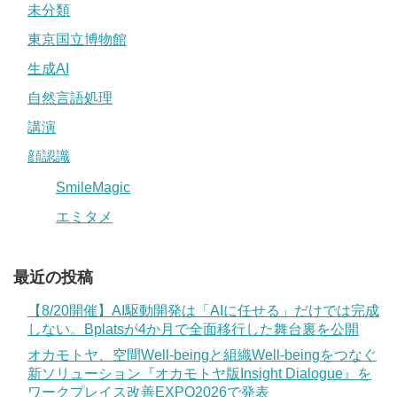
未分類
東京国立博物館
生成AI
自然言語処理
講演
顔認識
SmileMagic
エミタメ
最近の投稿
【8/20開催】AI駆動開発は「AIに任せる」だけでは完成
しない。Bplatsが4か月で全面移行した舞台裏を公開
オカモトヤ、空間Well-beingと組織Well-beingをつなぐ
新ソリューション『オカモトヤ版Insight Dialogue』を
ワークプレイス改善EXPO2026で発表