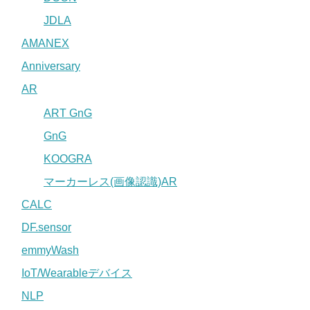
JDLA
AMANEX
Anniversary
AR
ART GnG
GnG
KOOGRA
マーカーレス(画像認識)AR
CALC
DF.sensor
emmyWash
IoT/Wearableデバイス
NLP