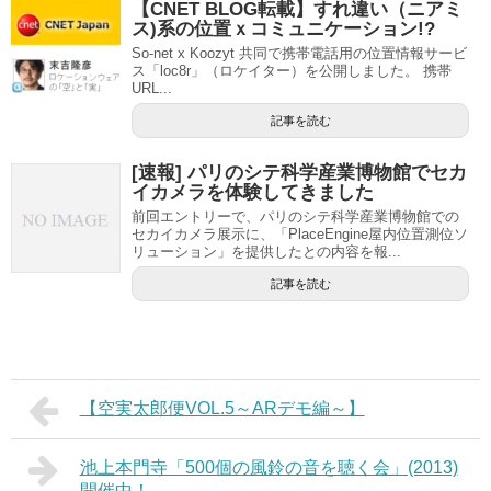
【CNET BLOG転載】すれ違い（ニアミ
ス)系の位置ｘコミュニケーション!?
So-net x Koozyt 共同で携帯電話用の位置情報サービ
ス「loc8r」（ロケイター）を公開しました。 携帯
URL...
記事を読む
[速報] パリのシテ科学産業博物館でセカ
イカメラを体験してきました
前回エントリーで、パリのシテ科学産業博物館での
セカイカメラ展示に、「PlaceEngine屋内位置測位ソ
リューション」を提供したとの内容を報...
記事を読む
【空実太郎便VOL.5～ARデモ編～】
池上本門寺「500個の風鈴の音を聴く会」(2013)
開催中！