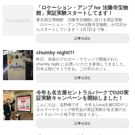
「ロケーション・アンプ for 法隆寺宝物
館」実証実験スタートしてます！
東京国立博物館 法隆寺宝物館に於ける実証実験
「ロケーション・アンプfor法隆寺宝物館」が21日か
らスタートしています！ 2月7日まで毎...
記事を読む
chumby night!!!
昨日、赤坂のブロガー・ラウンジで開催された
chumby night にお誘いいただき参加してきました。
日本上陸だそうですね。この手のガジェ...
記事を読む
今年も名古屋セントラルパークでO2O実
証実験キャンペーンを開始しました！
こんにちは、塩野崎です。 今年もLisra主催O2Oデジ
タルマーケティング研究会の実証実験が名古屋のセ
ントラルパーク地下街で始まりまし...
記事を読む