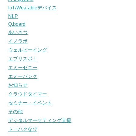
IoT/Wearableデバイス
NLP
Q.board
あいさつ
イノラボ
ウェルビーイング
エブリスポ！
エミーゼニー
エミーバンク
お知らせ
クラウドタイマー
セミナー・イベント
その他
デジタルマーケティング支援
トーハクなび