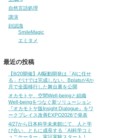
自然言語処理
講演
顔認識
SmileMagic
エミタメ
最近の投稿
【8/20開催】AI駆動開発は「AIに任せ
る」だけでは完成しない。Bplatsが4か
月で全面移行した舞台裏を公開
オカモトヤ、空間Well-beingと組織
Well-beingをつなぐ新ソリューション
『オカモトヤ版Insight Dialogue』をワ
ークプレイス改善EXPO2026で発表
4/27から日本科学未来館にて、人と学
び合い、ともに成長する「AI科学コミ
ュニケーター」実証実験スタート！