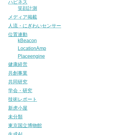
ハピネス
笑顔計測
メディア掲載
人流・にぎわいセンサー
位置連動
kBeacon
LocationAmp
Placeengine
健康経営
共創事業
共同研究
学会・研究
技術レポート
新虎小屋
未分類
東京国立博物館
生成AI