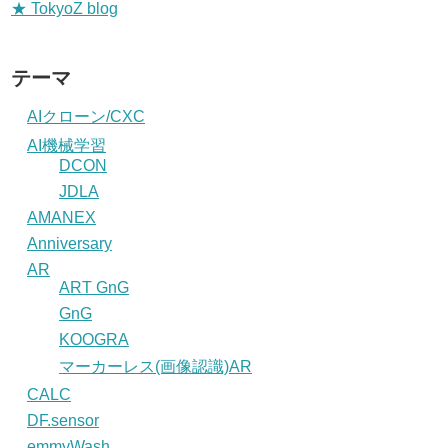
★ TokyoZ blog
テーマ
AIクローン/CXC
AI機械学習
DCON
JDLA
AMANEX
Anniversary
AR
ART GnG
GnG
KOOGRA
マーカーレス(画像認識)AR
CALC
DF.sensor
emmyWash