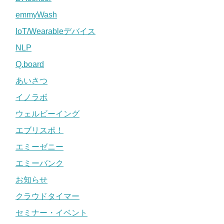
emmyWash
IoT/Wearableデバイス
NLP
Q.board
あいさつ
イノラボ
ウェルビーイング
エブリスポ！
エミーゼニー
エミーバンク
お知らせ
クラウドタイマー
セミナー・イベント