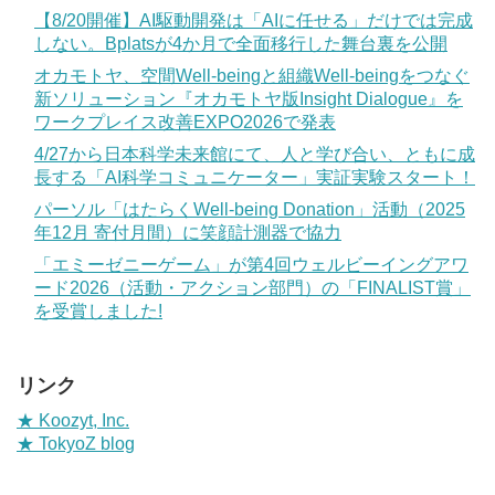
【8/20開催】AI駆動開発は「AIに任せる」だけでは完成
しない。Bplatsが4か月で全面移行した舞台裏を公開
オカモトヤ、空間Well-beingと組織Well-beingをつなぐ
新ソリューション『オカモトヤ版Insight Dialogue』を
ワークプレイス改善EXPO2026で発表
4/27から日本科学未来館にて、人と学び合い、ともに成
長する「AI科学コミュニケーター」実証実験スタート！
パーソル「はたらくWell-being Donation」活動（2025
年12月 寄付月間）に笑顔計測器で協力
「エミーゼニーゲーム」が第4回ウェルビーイングアワ
ード2026（活動・アクション部門）の「FINALIST賞」
を受賞しました!
リンク
★ Koozyt, Inc.
★ TokyoZ blog