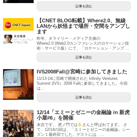
記事を読む
【CNET BLOG転載】Where2.0、無線
LANから妖怪まで場所・空間をアンプし
ます
昨年、オライリー・メディア主催の
Where2.0 (Web2.0カンファレンスのロケーション技
術・サービス版）にて、「ロケーション・アンプ ...
記事を読む
IVS2008Fall@宮崎に参加してきました
11/13-14に宮崎で開催された Infinity Ventures
Summit (IVS）2008 Fallに参加してきました。今回
は...
記事を読む
12/14「エミーとゼニーの金融論 in 新虎
小屋#6」を開催
末吉です。 虎ノ門では
さんと呼ばれてます。 さ
て、12/14の回は、「エミーとゼニーの金融論」シー
ズン１最終回でした。ゲストには、...