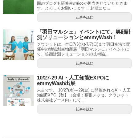
回のブログも研修生のricoが担当させていただきま
す、よろしくお願いします！ 14歳にな...
記事を読む
「羽田マルシェ」イベントにて、笑顔計
測ソリューションとemmyWash！
クウジットは、本日7/3(水)-7/7(日)まで羽田空港で開
催中の地域創生物産展「羽田マルシェ」イベントに
て、笑顔計測ソリューションの技術協...
記事を読む
10/27-29 AI・人工知能EXPOに
emmyWash出展
末吉です。 10/27(水)～29(金) に開催されるAI・人工
知能EXPO【秋】（会場：幕張メッセ、クウジット
株式会社ブース内）にて...
記事を読む