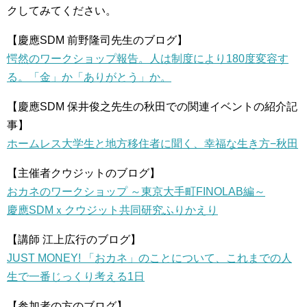
クしてみてください。
【慶應SDM 前野隆司先生のブログ】
愕然のワークショップ報告。人は制度により180度変容す
る。「金」か「ありがとう」か。
【慶應SDM 保井俊之先生の秋田での関連イベントの紹介記
事】
ホームレス大学生と地方移住者に聞く、幸福な生き方−秋田
【主催者クウジットのブログ】
おカネのワークショップ ～東京大手町FINOLAB編～
慶應SDMｘクウジット共同研究ふりかえり
【講師 江上広行のブログ】
JUST MONEY! 「おカネ」のことについて、これまでの人
生で一番じっくり考える1日
【参加者の方のブログ】