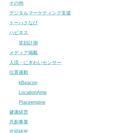
その他
デジタルマーケティング支援
トーハクなび
ハピネス
笑顔計測
メディア掲載
人流・にぎわいセンサー
位置連動
kBeacon
LocationAmp
Placeengine
健康経営
共創事業
共同研究