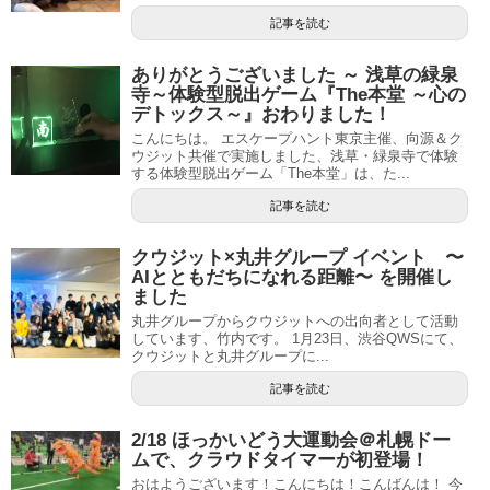
記事を読む
ありがとうございました ～ 浅草の緑泉
寺～体験型脱出ゲーム『The本堂 ～心の
デトックス～』おわりました！
こんにちは。 エスケープハント東京主催、向源＆ク
ウジット共催で実施しました、浅草・緑泉寺で体験
する体験型脱出ゲーム「The本堂」は、た...
記事を読む
クウジット×丸井グループ イベント 〜
AIとともだちになれる距離〜 を開催し
ました
丸井グループからクウジットへの出向者として活動
しています、竹内です。 1月23日、渋谷QWSにて、
クウジットと丸井グループに...
記事を読む
2/18 ほっかいどう大運動会＠札幌ドー
ムで、クラウドタイマーが初登場！
おはようございます！こんにちは！こんばんは！ 今