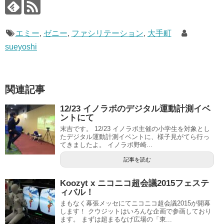
エミー
,
ゼニー
,
ファシリテーション
,
大手町
sueyoshi
関連記事
12/23 イノラボのデジタル運動計測イベ
ントにて
末吉です。 12/23 イノラボ主催の小学生を対象とし
たデジタル運動計測イベントに、様子見がてら行っ
てきましたよ。 イノラボ野崎...
記事を読む
Koozyt x ニコニコ超会議2015フェステ
ィバル！
まもなく幕張メッセにてニコニコ超会議2015が開幕
します！ クウジットはいろんな企画で参画しており
ます。 まずは超まるなげ広場の「東...