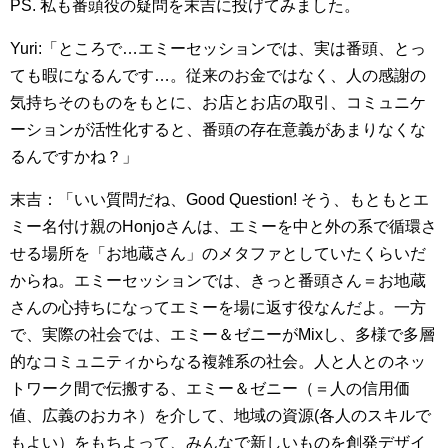
PS. 私も番頭役の疑問を末吉に投げてみました。
Yuri:「ところで…エミーセッションでは、実は番頭、とっ
ても暇になるんです…。従来のお金ではなく、人の感謝の
気持ちそのものをもとに、お店とお店の取引、コミュニケ
ーションが活性化すると、番頭の存在意義があまりなくな
るんですかね？」
末吉：「いい質問だね、Good Question! そう、もともとエ
ミー名付け親のHonjoさんは、エミーを中と外の系で循環さ
せる場所を「お地蔵さん」のメタファとしていたくらいだ
からね。エミーセッションでは、きっと番頭さん＝お地蔵
さんの心持ちになってエミーを場に返す役なんだよ。一方
で、実際の社会では、エミー＆ゼニーがMixし、多様で多層
的なコミュニティからなる複雑系の社会。人と人とのネッ
トワーク間で伝搬する、エミー＆ゼニー（＝人の信用価
値、広義のおカネ）を介して、地域の資源(各人のスキルで
もよい）をもちよって、みんなで新しいものを創発デザイ