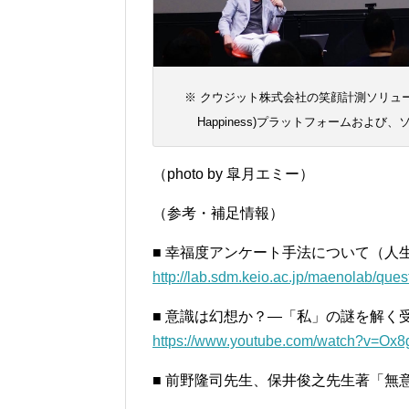
※ クウジット株式会社の笑顔計測ソリューション
Happiness)プラットフォームお
（photo by 皐月エミー）
（参考・補足情報）
■ 幸福度アンケート手法について（人
http://lab.sdm.keio.ac.jp/maenolab/ques
■ 意識は幻想か？―「私」の謎を解く
https://www.youtube.com/watch?v=Ox
■ 前野隆司先生、保井俊之先生著「無