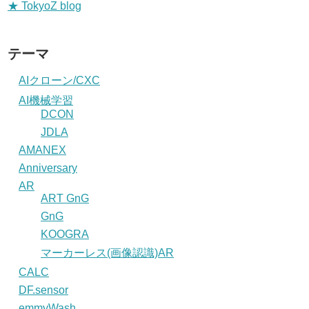
★ TokyoZ blog
テーマ
AIクローン/CXC
AI機械学習
DCON
JDLA
AMANEX
Anniversary
AR
ART GnG
GnG
KOOGRA
マーカーレス(画像認識)AR
CALC
DF.sensor
emmyWash