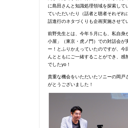
に島田さんと知識処理領域を探索して
ていただいたり（話者と聴者それぞれ
話進行のネタづくりも企画実施させて
前野先生とは、今年５月にも、私自身
小屋」（東京・虎ノ門）での対話会が
ー！とふりかえっていたのですが、今
んとともにご一緒することができ、感無
でしたyo！
貴重な機会をいただいたソニーの岡戸
がとうございました！