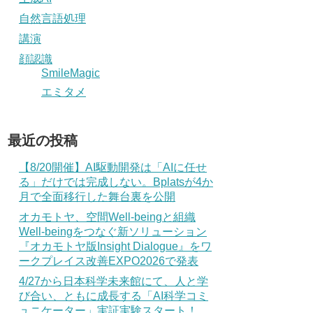
自然言語処理
講演
顔認識
SmileMagic
エミタメ
最近の投稿
【8/20開催】AI駆動開発は「AIに任せ
る」だけでは完成しない。Bplatsが4か
月で全面移行した舞台裏を公開
オカモトヤ、空間Well-beingと組織
Well-beingをつなぐ新ソリューション
『オカモトヤ版Insight Dialogue』をワ
ークプレイス改善EXPO2026で発表
4/27から日本科学未来館にて、人と学
び合い、ともに成長する「AI科学コミ
ュニケーター」実証実験スタート！