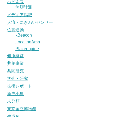
ハピネス
笑顔計測
メディア掲載
人流・にぎわいセンサー
位置連動
kBeacon
LocationAmp
Placeengine
健康経営
共創事業
共同研究
学会・研究
技術レポート
新虎小屋
未分類
東京国立博物館
生成AI