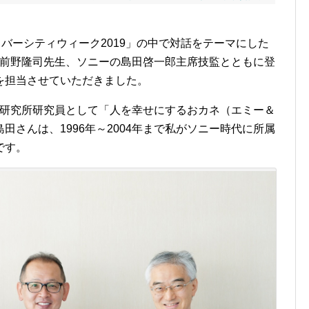
イバーシティウィーク2019」の中で対話をテーマにした
 前野隆司先生、ソニーの島田啓一郎主席技監とともに登
を担当させていただきました。
DM研究所研究員として「人を幸せにするおカネ（エミー＆
さんは、1996年～2004年まで私がソニー時代に所属
です。