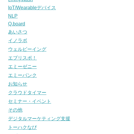
IoT/Wearableデバイス
NLP
Q.board
あいさつ
イノラボ
ウェルビーイング
エブリスポ！
エミーゼニー
エミーバンク
お知らせ
クラウドタイマー
セミナー・イベント
その他
デジタルマーケティング支援
トーハクなび