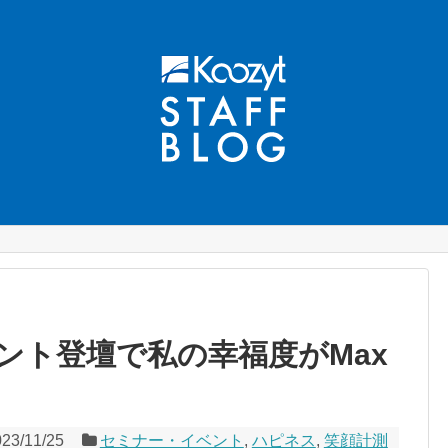
ント登壇で私の幸福度がMax
023/11/25
セミナー・イベント
,
ハピネス
,
笑顔計測