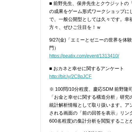
■ 前野先生、保井先生とクウジットの
の成果をゲーム形式ワークショップに
で、一般公開型としては久々です。幸
方々、ぜひご注目を！ｗ
9/27(金)「エミーとゼニーの世界を
門）
https://peatix.com/event/1313410/
■ おカネと幸せに関するアンケート
http://bit.ly/2C8pJCF
※ 100問/10分程度、慶応SDM 
「お金と幸せに関する構造分析」研究
統計解析情報として取り扱います。ア
される画面の「前の回答を表示」リン
600名程度)の集計分析を閲覧すること