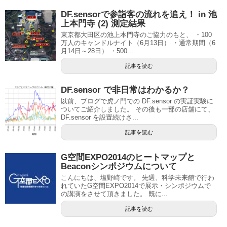
DF.sensorで参詣客の流れを追え！ in 池
上本門寺 (2) 測定結果
東京都大田区の池上本門寺のご協力のもと、 ・100
万人のキャンドルナイト（6月13日） ・通常期間（6
月14日～28日） ・500...
記事を読む
DF.sensor で非日常はわかるか？
以前、ブログで虎ノ門での DF.sensor の実証実験に
ついてご紹介しました。 その後も一部の店舗にて、
DF.sensor を設置続けさ...
記事を読む
G空間EXPO2014のヒートマップと
Beaconシンポジウムについて
こんにちは、塩野崎です。 先週、科学未来館で行わ
れていたG空間EXPO2014で展示・シンポジウムで
の講演をさせて頂きました。 既に...
記事を読む