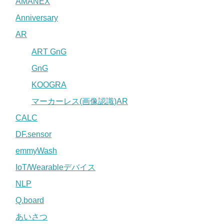
AMANEX
Anniversary
AR
ART GnG
GnG
KOOGRA
マーカーレス(画像認識)AR
CALC
DF.sensor
emmyWash
IoT/Wearableデバイス
NLP
Q.board
あいさつ