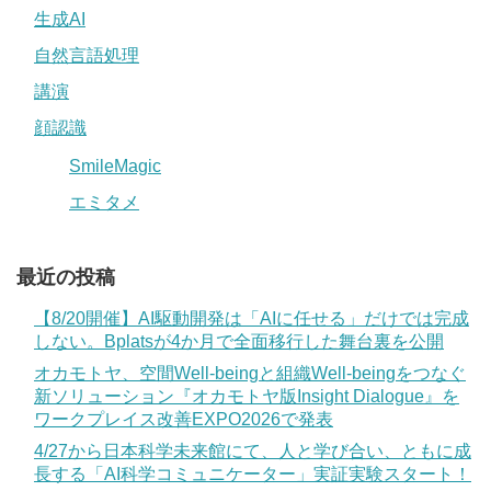
生成AI
自然言語処理
講演
顔認識
SmileMagic
エミタメ
最近の投稿
【8/20開催】AI駆動開発は「AIに任せる」だけでは完成
しない。Bplatsが4か月で全面移行した舞台裏を公開
オカモトヤ、空間Well-beingと組織Well-beingをつなぐ
新ソリューション『オカモトヤ版Insight Dialogue』を
ワークプレイス改善EXPO2026で発表
4/27から日本科学未来館にて、人と学び合い、ともに成
長する「AI科学コミュニケーター」実証実験スタート！