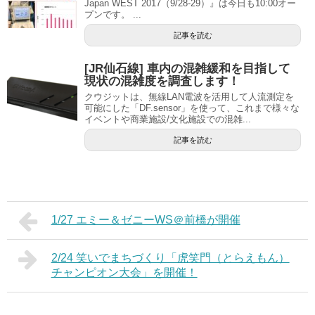
Japan WEST 2017（9/28-29）』は今日も10:00オー
プンです。 ...
記事を読む
[JR仙石線] 車内の混雑緩和を目指して
現状の混雑度を調査します！
クウジットは、無線LAN電波を活用して人流測定を
可能にした「DF.sensor」を使って、これまで様々な
イベントや商業施設/文化施設での混雑...
記事を読む
1/27 エミー＆ゼニーWS＠前橋が開催
2/24 笑いでまちづくり「虎笑門（とらえもん）
チャンピオン大会」を開催！