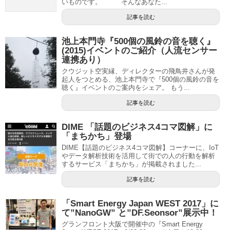
いものです。 そんなあなた...
記事を読む
池上本門寺『500個の風鈴の音を聴く』
(2015)イベントのご紹介（人流センサー
連携あり）
クウジット空実縁、ディレクターの飛鳥井さんが発
起人をつとめる、池上本門寺で『500個の風鈴の音を
聴く』イベントのご案内をシェア。 もう...
記事を読む
DIME 「話題のビジネス4コマ図解」に
「まちかち」登場
DIME【話題のビジネス4コマ図解】コーナーに、IoT
やデータ解析技術を活用して街での人の行動を解析
するサービス「まちかち」が掲載されました...
記事を読む
「Smart Energy Japan WEST 2017」に
て”NanoGW” と”DF.Seonsor”展示中！
グランフロント大阪で開催中の『Smart Energy