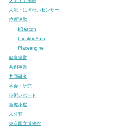
メディア掲載
人流・にぎわいセンサー
位置連動
kBeacon
LocationAmp
Placeengine
健康経営
共創事業
共同研究
学会・研究
技術レポート
新虎小屋
未分類
東京国立博物館