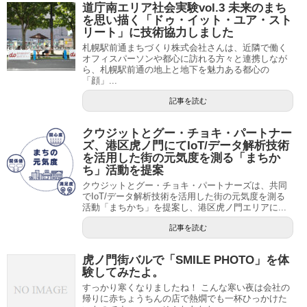
道庁南エリア社会実験vol.3 未来のまち
を思い描く「ドゥ・イット・ユア・スト
リート」に技術協力しました
札幌駅前通まちづくり株式会社さんは、近隣で働く
オフィスパーソンや都心に訪れる方々と連携しなが
ら、札幌駅前通の地上と地下を魅力ある都心の
「顔」...
記事を読む
クウジットとグー・チョキ・パートナー
ズ、港区虎ノ門にてIoT/データ解析技術
を活用した街の元気度を測る「まちか
ち」活動を提案
クウジットとグー・チョキ・パートナーズは、共同
でIoT/データ解析技術を活用した街の元気度を測る
活動「まちかち」を提案し、港区虎ノ門エリアに...
記事を読む
虎ノ門街バルで「SMILE PHOTO」を体
験してみたよ。
すっかり寒くなりましたね！ こんな寒い夜は会社の
帰りに赤ちょうちんの店で熱燗でも一杯ひっかけた