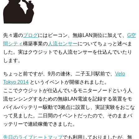
先々週の
ブログ
にはビーコン、無線LAN測位に加えて、
G空
間シティ
構築事業の
人流センサー
についてちょっと述べま
した。実はクウジットでも人流センサーを仕込んでいたり
します。
ちょっと前ですが、9月の連休、二子玉川駅前で、
Velo
Tokyo 2014
というイベントが開催されました。
ここでクウジットが仕込んでいるモニターノードという人
流センシングするための無線LAN電波を記録する装置をモ
バイルバッテリー駆動で3拠点に設置し、実証実験をおこな
って見ました。二日間のイベントだったので、そのままバ
ッテリーで連続稼働できました。
先日のライブヒートマップ
でも利用しておりましたが、無