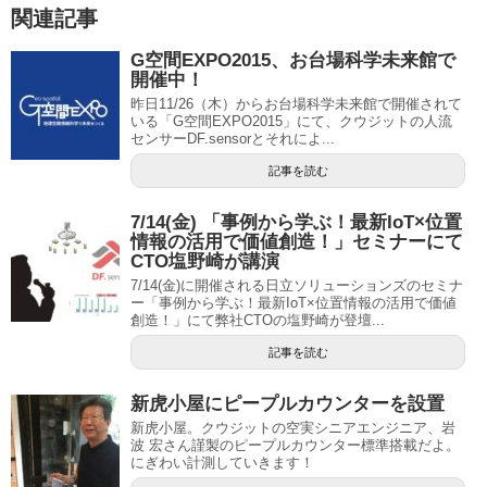
関連記事
G空間EXPO2015、お台場科学未来館で
開催中！
昨日11/26（木）からお台場科学未来館で開催されて
いる「G空間EXPO2015」にて、クウジットの人流
センサーDF.sensorとそれによ...
記事を読む
7/14(金) 「事例から学ぶ！最新IoT×位置
情報の活用で価値創造！」セミナーにて
CTO塩野崎が講演
7/14(金)に開催される日立ソリューションズのセミナ
ー「事例から学ぶ！最新IoT×位置情報の活用で価値
創造！」にて弊社CTOの塩野崎が登壇...
記事を読む
新虎小屋にピープルカウンターを設置
新虎小屋。クウジットの空実シニアエンジニア、岩
波 宏さん謹製のピープルカウンター標準搭載だよ。
にぎわい計測していきます！