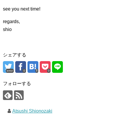
see you next time!
regards,
shio
シェアする
error
0
0
フォローする
Atsushi Shionozaki