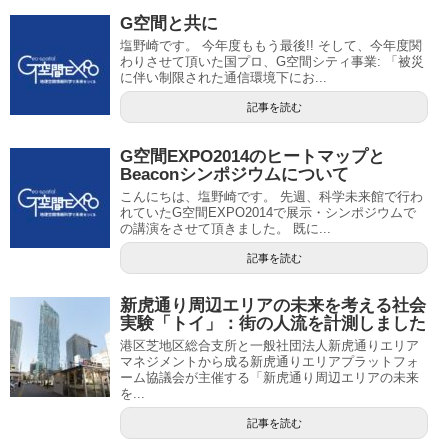
G空間と共に
塩野崎です。 今年度ももう最後!! そして、今年度関
わりさせて頂いた国プロ、G空間シティ事業: 「被災
に伴い制限された通信環境下にお...
記事を読む
G空間EXPO2014のヒートマップと
Beaconシンポジウムについて
こんにちは、塩野崎です。 先週、科学未来館で行わ
れていたG空間EXPO2014で展示・シンポジウムで
の講演をさせて頂きました。 既に...
記事を読む
新虎通り周辺エリアの未来を考える社会
実験「トイ」：街の人流を計測しました
港区芝地区総合支所と一般社団法人新虎通りエリア
マネジメントから成る新虎通りエリアプラットフォ
ーム協議会が主催する「新虎通り周辺エリアの未来
を...
記事を読む