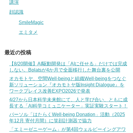
講演
顔認識
SmileMagic
エミタメ
最近の投稿
【8/20開催】AI駆動開発は「AIに任せる」だけでは完成
しない。Bplatsが4か月で全面移行した舞台裏を公開
オカモトヤ、空間Well-beingと組織Well-beingをつなぐ
新ソリューション『オカモトヤ版Insight Dialogue』を
ワークプレイス改善EXPO2026で発表
4/27から日本科学未来館にて、人と学び合い、ともに成
長する「AI科学コミュニケーター」実証実験スタート！
パーソル「はたらくWell-being Donation」活動（2025
年12月 寄付月間）に笑顔計測器で協力
「エミーゼニーゲーム」が第4回ウェルビーイングアワ