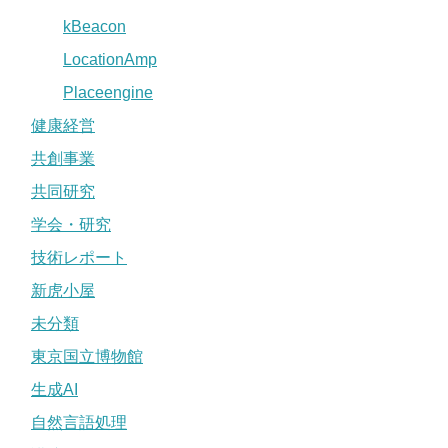
kBeacon
LocationAmp
Placeengine
健康経営
共創事業
共同研究
学会・研究
技術レポート
新虎小屋
未分類
東京国立博物館
生成AI
自然言語処理