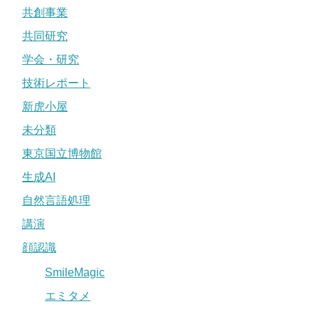
共創事業
共同研究
学会・研究
技術レポート
新虎小屋
未分類
東京国立博物館
生成AI
自然言語処理
講演
顔認識
SmileMagic
エミタメ