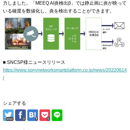
力しました。「MEEQ AI炎検出β」では静止画に炎が映って
いる確度を数値化し、炎を検出することができます。
■ SNCSP様ニュースリリース
https://www.sonynetworksmartplatform.co.jp/news/20220614
/
シェアする
error
0
0