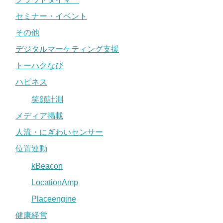
セミナー・イベント
その他
デジタルマーケティング支援
トーハクなび
ハピネス
笑顔計測
メディア掲載
人流・にぎわいセンサー
位置連動
kBeacon
LocationAmp
Placeengine
健康経営