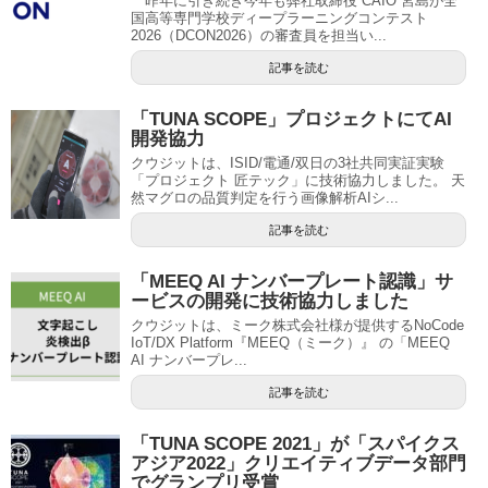
昨年に引き続き今年も弊社取締役 CAIO 宮島が全
国高等専門学校ディープラーニングコンテスト
2026（DCON2026）の審査員を担当い...
記事を読む
「TUNA SCOPE」プロジェクトにてAI
開発協力
クウジットは、ISID/電通/双日の3社共同実証実験
「プロジェクト 匠テック」に技術協力しました。 天
然マグロの品質判定を行う画像解析AIシ...
記事を読む
「MEEQ AI ナンバープレート認識」サ
ービスの開発に技術協力しました
クウジットは、ミーク株式会社様が提供するNoCode
IoT/DX Platform『MEEQ（ミーク）』 の「MEEQ
AI ナンバープレ...
記事を読む
「TUNA SCOPE 2021」が「スパイクス
アジア2022」クリエイティブデータ部門
でグランプリ受賞