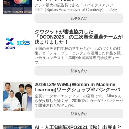
アジア最大の広告賞である「スパイクスアジア
2022（Spikes Asia Festival of Creativity）」の受...
記事を読む
クウジットが審査協力した
「DCON2025」の二次審査通過チームが
決まりました！
全国の高等専門学校の学生たちが「ものづくりの技
術」と「ディープラーニング」を活用した作品を競
い合うコンテスト「第6回全国高等専門学校ディー
プ...
記事を読む
2019/12/9 WiML(Woman in Machine
Learning)ワークショップ＠バンクーバ
空実データサイエンティストの宮島です。 Mimさん
らが投稿した論文が、2019/12/9 カナダのバンクーバ
で開催されたWiML(Wo...
記事を読む
AI・人工知能EXPO2021【秋】出展まと