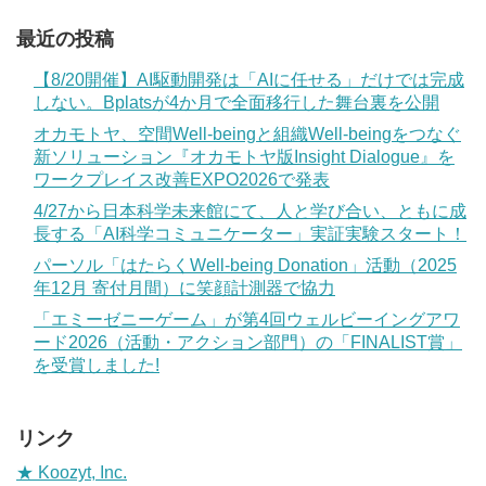
最近の投稿
【8/20開催】AI駆動開発は「AIに任せる」だけでは完成
しない。Bplatsが4か月で全面移行した舞台裏を公開
オカモトヤ、空間Well-beingと組織Well-beingをつなぐ
新ソリューション『オカモトヤ版Insight Dialogue』を
ワークプレイス改善EXPO2026で発表
4/27から日本科学未来館にて、人と学び合い、ともに成
長する「AI科学コミュニケーター」実証実験スタート！
パーソル「はたらくWell-being Donation」活動（2025
年12月 寄付月間）に笑顔計測器で協力
「エミーゼニーゲーム」が第4回ウェルビーイングアワ
ード2026（活動・アクション部門）の「FINALIST賞」
を受賞しました!
リンク
★ Koozyt, Inc.