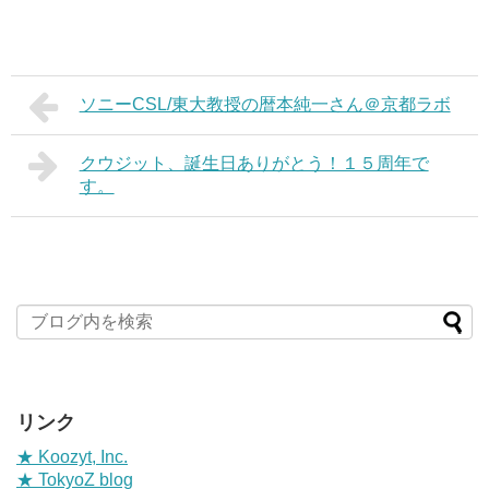
ソニーCSL/東大教授の暦本純一さん＠京都ラボ
クウジット、誕生日ありがとう！１５周年で
す。
リンク
★ Koozyt, Inc.
★ TokyoZ blog