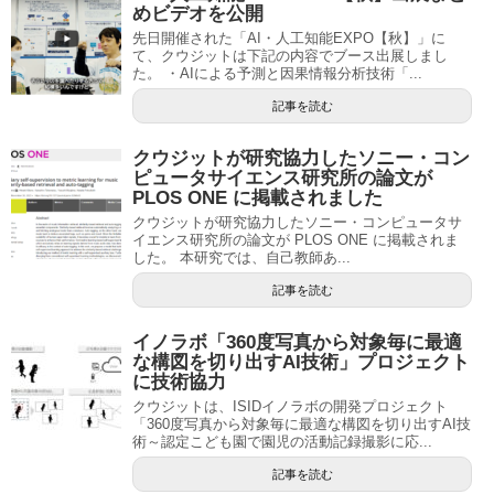
めビデオを公開
先日開催された「AI・人工知能EXPO【秋】」に
て、クウジットは下記の内容でブース出展しまし
た。 ・AIによる予測と因果情報分析技術「...
記事を読む
クウジットが研究協力したソニー・コン
ピュータサイエンス研究所の論文が
PLOS ONE に掲載されました
クウジットが研究協力したソニー・コンピュータサ
イエンス研究所の論文が PLOS ONE に掲載されま
した。 本研究では、自己教師あ...
記事を読む
イノラボ「360度写真から対象毎に最適
な構図を切り出すAI技術」プロジェクト
に技術協力
クウジットは、ISIDイノラボの開発プロジェクト
「360度写真から対象毎に最適な構図を切り出すAI技
術～認定こども園で園児の活動記録撮影に応...
記事を読む