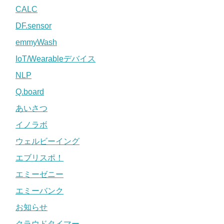
CALC
DF.sensor
emmyWash
IoT/Wearableデバイス
NLP
Q.board
あいさつ
イノラボ
ウェルビーイング
エブリスポ！
エミーゼニー
エミーバンク
お知らせ
クラウドタイマー