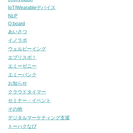
IoT/Wearableデバイス
NLP
Q.board
あいさつ
イノラボ
ウェルビーイング
エブリスポ！
エミーゼニー
エミーバンク
お知らせ
クラウドタイマー
セミナー・イベント
その他
デジタルマーケティング支援
トーハクなび