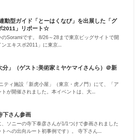
置連動型ガイド「とーはくなび」を出展した「グ
2011」リポート☆
Soramiです。 8/26～28まで東京ビッグサイトで開
エキスポ2011」に東京...
ぐ大分」（ゲスト:美術家ミヤケマイさんら）＠新
コミュニティ施設「新虎小屋」（東京・虎ノ門）にて、「ア
トが開催されました。本イベントは、大...
寺下さん参画
、ソニーの寺下泰彦さんが1/1つけで参画されました
トへの出向ルート初事例です）。 寺下さん...