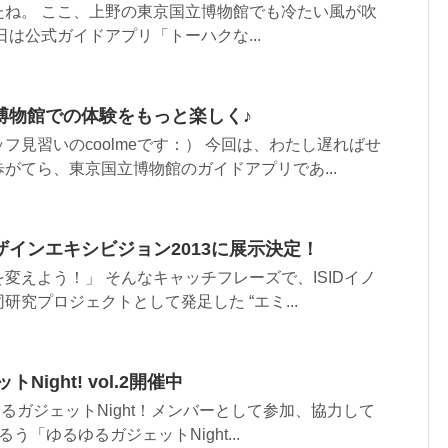
たね。 ここ、上野の東京国立博物館でも冷たい風が吹
日は公式ガイドアプリ「トーハクな...
博物館での体験をもっと楽しく♪
フ見習いのcoolmeです：） 今回は、わたし遅ればせ
がてら、東京国立博物館のガイドアプリであ...
インエキシビジョン2013に展示決定！
変えよう！」 そんなキャッチフレーズで、ISIDイノ
究プロジェクトとして発足した “エミ...
Night! vol.2開催中
ゆるゆるガジェットNight！メンバーとして参加、協力して
う「ゆるゆるガジェットNight...