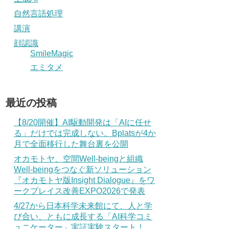
自然言語処理
講演
顔認識
SmileMagic
エミタメ
最近の投稿
【8/20開催】AI駆動開発は「AIに任せ
る」だけでは完成しない。Bplatsが4か
月で全面移行した舞台裏を公開
オカモトヤ、空間Well-beingと組織
Well-beingをつなぐ新ソリューション
『オカモトヤ版Insight Dialogue』をワ
ークプレイス改善EXPO2026で発表
4/27から日本科学未来館にて、人と学
び合い、ともに成長する「AI科学コミ
ュニケーター」実証実験スタート！