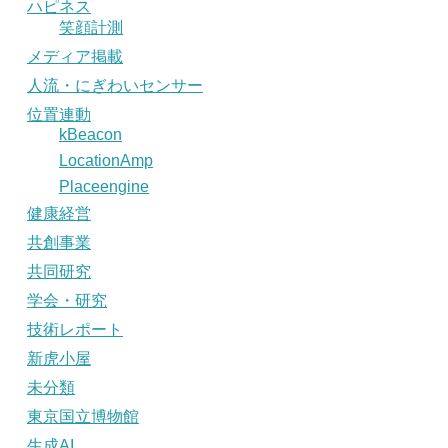
ハピネス
笑顔計測
メディア掲載
人流・にぎわいセンサー
位置連動
kBeacon
LocationAmp
Placeengine
健康経営
共創事業
共同研究
学会・研究
技術レポート
新虎小屋
未分類
東京国立博物館
生成AI