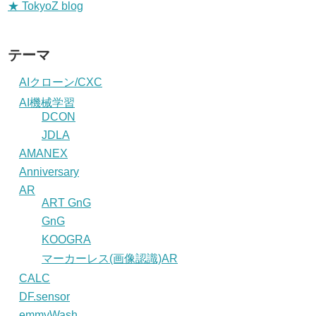
★ TokyoZ blog
テーマ
AIクローン/CXC
AI機械学習
DCON
JDLA
AMANEX
Anniversary
AR
ART GnG
GnG
KOOGRA
マーカーレス(画像認識)AR
CALC
DF.sensor
emmyWash