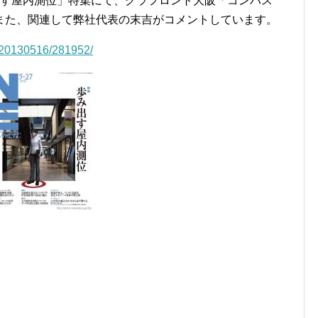
みだす屋内測位」特集にて、グラフロント大阪「コンパス
また、関連して弊社代表の末吉がコメントしています。
ED/20130516/281952/