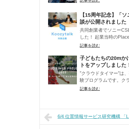
記事を読む
【15周年記念】「ソ
談が公開されました
共同創業者でソニーCS
した！ 起業当時のPlaceE
記事を読む
子どもたちの20m
トをアップしました
”クラウドタイマー”は
験プログラムです。クラ
記事を読む
6/4 位置情報サービス研究機構 「