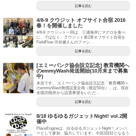
記事を読む
4/8-9 クウジット オフサイト合宿 2016
春！を開催しました
4/8-9 クウジット一同は、三浦海岸にマグロを食べ
に…ではなく、クウジット第2章オフサイト合宿を
FieldFlow 渋谷健さんのファシ...
記事を読む
[エミーバンク協会設立記念] 教育機関へ
のemmyWash発送開始(10月末まで募集
中)
末吉です。 エミーバンク協会設立記念「教育機関へ
のemmyWash無償設置企画（限定50台）」は、現在
全国20箇所から設置希望をいただ...
記事を読む
8/18 ゆるゆるガジェットNight! vol.2開
催中
PlaceEngineは、ゆるゆるガジェットNight！メンバ
ーとして参加、協力しています。今回2回目となるう