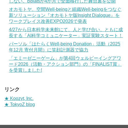
しない。Bplatsが4か月で全面移行した舞台裏を公開
オカモトヤ、空間Well-beingと組織Well-beingをつなぐ
新ソリューション『オカモトヤ版Insight Dialogue』を
ワークプレイス改善EXPO2026で発表
4/27から日本科学未来館にて、人と学び合い、ともに成
長する「AI科学コミュニケーター」実証実験スタート！
パーソル「はたらくWell-being Donation」活動（2025
年12月 寄付月間）に笑顔計測器で協力
「エミーゼニーゲーム」が第4回ウェルビーイングアワ
ード2026（活動・アクション部門）の「FINALIST賞」
を受賞しました!
リンク
★ Koozyt, Inc.
★ TokyoZ blog