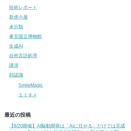
技術レポート
新虎小屋
未分類
東京国立博物館
生成AI
自然言語処理
講演
顔認識
SmileMagic
エミタメ
最近の投稿
【8/20開催】AI駆動開発は「AIに任せる」だけでは完成