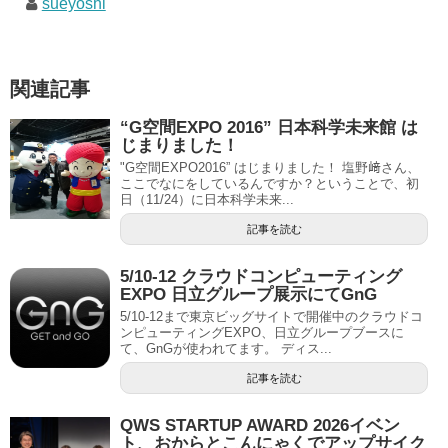
sueyoshi
関連記事
“G空間EXPO 2016” 日本科学未来館 は
じまりました！
"G空間EXPO2016” はじまりました！ 塩野﨑さん、
ここでなにをしているんですか？ということで、初
日（11/24）に日本科学未来...
記事を読む
5/10-12 クラウドコンピューティング
EXPO 日立グループ展示にてGnG
5/10-12まで東京ビッグサイトで開催中のクラウドコ
ンピューティングEXPO、日立グループブースに
て、GnGが使われてます。 ディス...
記事を読む
QWS STARTUP AWARD 2026イベン
ト、おからとこんにゃくでアップサイク