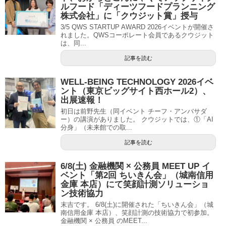
ルフード「ディーツフードプランニング
株式会社」に「クウジット賞」授与
3/5 QWS STARTUP AWARD 2026イベントが開催さ
れました。QWSコーポレート会員であるクウジット
は、同...
記事を読む
WELL-BEING TECHNOLOGY 2026イベ
ント（東京ビッグサイト西ホール2）、
出展速報！
初日は前野先生（同イベント チーフ・アンバサダ
ー）の講演がありました。 クウジットでは、①「AI
分身」（未来館での取...
記事を読む
6/8(土) 金融機関 × 公務員 MEET UP イ
ベント「第2回 ちいきん会」（城南信用
金庫 本店）にて笑顔計測ソリューショ
ン技術協力
末吉です。 6/8(土)に開催された「ちいきん会」（城
南信用金庫 本店）、笑顔計測の技術協力で初参加。
金融機関 × 公務員 のMEET...