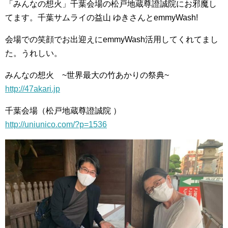
「みんなの想火」千葉会場の松戸地蔵尊證誠院にお邪魔し
てます。千葉サムライの益山 ゆきさんとemmyWash!
会場での笑顔でお出迎えにemmyWash活用してくれてまし
た。うれしい。
みんなの想火 ~世界最大の竹あかりの祭典~
http://47akari.jp
千葉会場（松戸地蔵尊證誠院 ）
http://uniunico.com/?p=1536