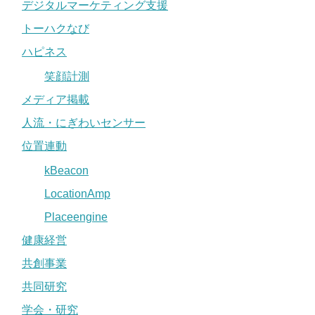
デジタルマーケティング支援
トーハクなび
ハピネス
笑顔計測
メディア掲載
人流・にぎわいセンサー
位置連動
kBeacon
LocationAmp
Placeengine
健康経営
共創事業
共同研究
学会・研究