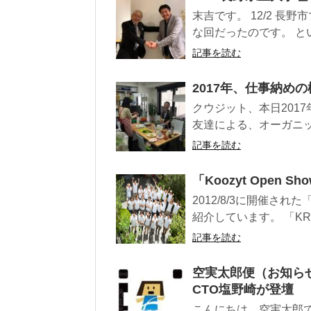
末吉です。 12/2 長
な回だったのです。 という
記事を読む
2017年、仕事納めの
クウジット、本日201
友達による、オーガニッ
記事を読む
「Koozyt Open S
2012/8/3に開催された「
紹介しています。 「KRM：
記事を読む
空実太郎便（お知らせ）～L
CTO塩野崎が登壇
こんにちは、空実太郎で