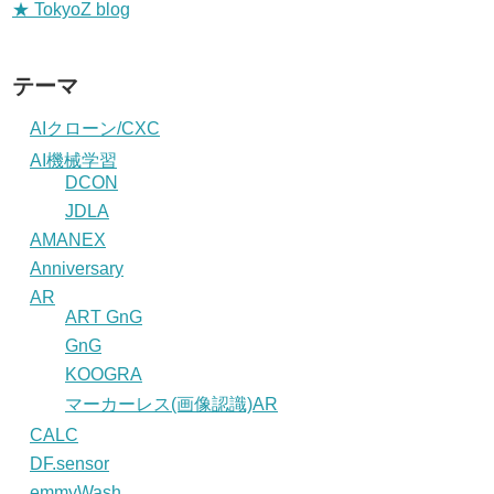
★ TokyoZ blog
テーマ
AIクローン/CXC
AI機械学習
DCON
JDLA
AMANEX
Anniversary
AR
ART GnG
GnG
KOOGRA
マーカーレス(画像認識)AR
CALC
DF.sensor
emmyWash