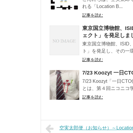
れる「Location B...
記事を読む
東京国立博物館、ISI
ェクト」を発足しま
東京国立博物館、ISID
ト」を発足し、その一環と
記事を読む
7/23 Koozyt 
7/23 Koozyt「一
とは、第４回ニコニコ学会β(4
記事を読む
空実太郎便（お知らせ）～Location 