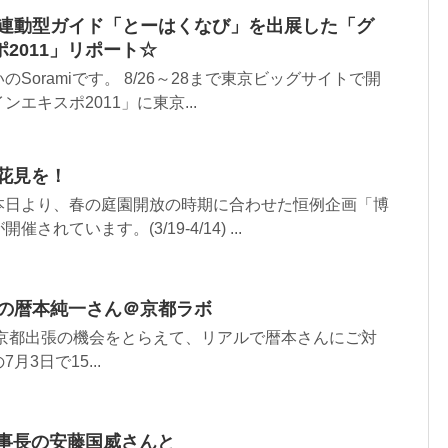
置連動型ガイド「とーはくなび」を出展した「グ
2011」リポート☆
Soramiです。 8/26～28まで東京ビッグサイトで開
エキスポ2011」に東京...
お花見を！
本日より、春の庭園開放の時期に合わせた恒例企画「博
れています。(3/19-4/14) ...
授の暦本純一さん＠京都ラボ
の京都出張の機会をとらえて、リアルで暦本さんにご対
3日で15...
学理事長の安藤国威さんと