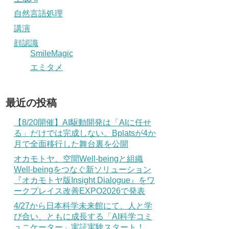
自然言語処理
講演
顔認識
SmileMagic
エミタメ
最近の投稿
【8/20開催】AI駆動開発は「AIに任せ
る」だけでは完成しない。Bplatsが4か
月で全面移行した舞台裏を公開
オカモトヤ、空間Well-beingと組織
Well-beingをつなぐ新ソリューション
『オカモトヤ版Insight Dialogue』をワ
ークプレイス改善EXPO2026で発表
4/27から日本科学未来館にて、人と学
び合い、ともに成長する「AI科学コミ
ュニケーター」実証実験スタート！