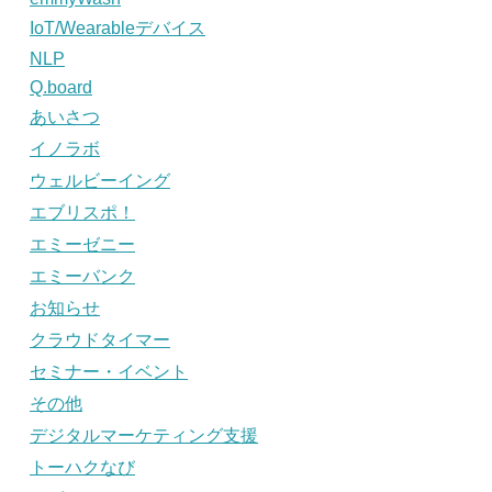
IoT/Wearableデバイス
NLP
Q.board
あいさつ
イノラボ
ウェルビーイング
エブリスポ！
エミーゼニー
エミーバンク
お知らせ
クラウドタイマー
セミナー・イベント
その他
デジタルマーケティング支援
トーハクなび