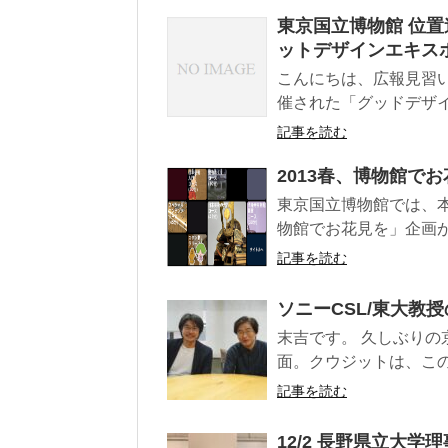
東京国立博物館 位
ットデザインエキスポ
こんにちは、広報見習いの
催された「グッドデザイン
記事を読む
2013春、博物館で
東京国立博物館では、
物館でお花見を」企画が開催さ
記事を読む
ソニーCSL/東大教
末吉です。 久しぶり
面。クウジットは、この7月
記事を読む
12/2 長野県立大